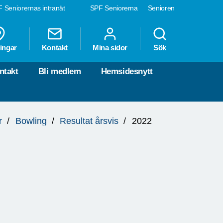
 Seniorernas intranät
SPF Seniorerna
Senioren
ingar
Kontakt
Mina sidor
Sök
ntakt
Bli medlem
Hemsidesnytt
r
Bowling
Resultat årsvis
2022