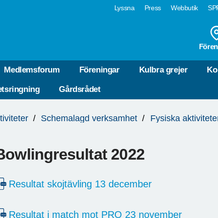
Lyssna
Press
Webbutik
SPF
Fören
Medlemsforum
Föreningar
Kulbra grejer
Ko
tsringning
Gårdsrådet
tiviteter
Schemalagd verksamhet
Fysiska aktivitete
Bowlingresultat 2022
Resultat skojtävling 13 december
Resultat i match mot PRO 23 november