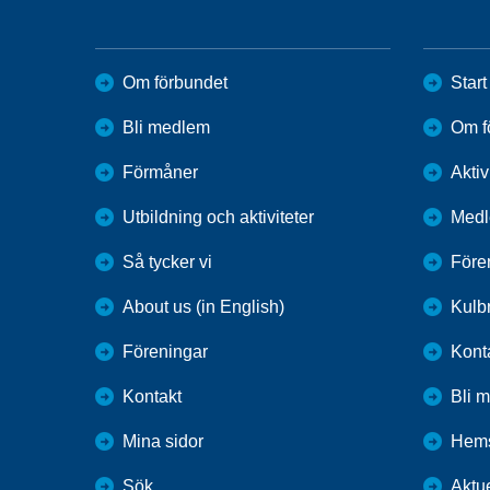
Om förbundet
Start
Bli medlem
Om f
Förmåner
Aktiv
Utbildning och aktiviteter
Medl
Så tycker vi
Före
About us (in English)
Kulbr
Föreningar
Kont
Kontakt
Bli 
Mina sidor
Hems
Sök
Aktue