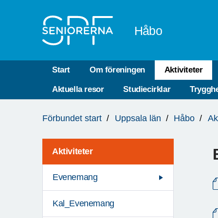
Till övergripande innehåll
Håbo
Start
Om föreningen
Aktiviteter
Aktuella resor
Studiecirklar
Trygghe
Du
Förbundet start
Uppsala län
Håbo
Ak
är
här:
Aktiviteter
Evenemang
Kal_Evenemang