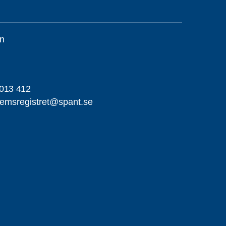
n
013 412
emsregistret@spant.se