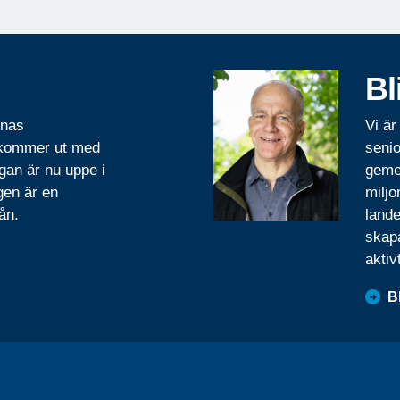
Bl
rnas
Vi är
 kommer ut med
senio
gan är nu uppe i
geme
gen är en
miljo
ån.
lande
skapa
aktiv
B