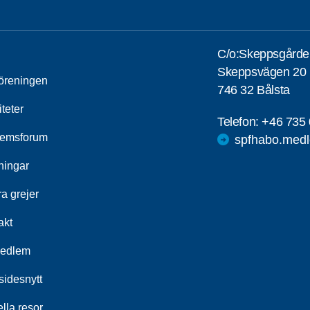
C/o:Skeppsgårde
Skeppsvägen 20
öreningen
746 32 Bålsta
iteter
Telefon:
+46 735 
emsforum
spfhabo.medl
ningar
a grejer
akt
medlem
idesnytt
lla resor