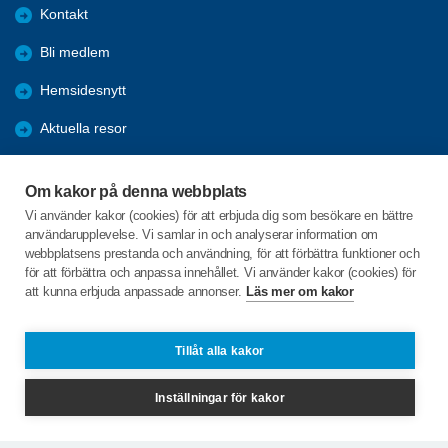
Kontakt
Bli medlem
Hemsidesnytt
Aktuella resor
Studiecirklar
Om kakor på denna webbplats
Trygghetsringning
Vi använder kakor (cookies) för att erbjuda dig som besökare en bättre
användarupplevelse. Vi samlar in och analyserar information om
Gårdsrådet
webbplatsens prestanda och användning, för att förbättra funktioner och
för att förbättra och anpassa innehållet. Vi använder kakor (cookies) för
att kunna erbjuda anpassade annonser.
Läs mer om kakor
C/o:Skeppsgården
Skeppsvägen 20
746 32 Bålsta
Tillåt alla kakor
Telefon:
+46 735 013 412
Inställningar för kakor
spfhabo.medlemsregistret@spant.se