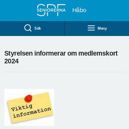
Till övergripande innehåll
Håbo
Sök
Meny
Styrelsen informerar om medlemskort
2024