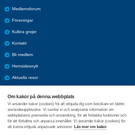
Medlemsforum
Föreningar
Kulbra grejer
Kontakt
Bli medlem
Hemsidesnytt
Aktuella resor
Studiecirklar
Om kakor på denna webbplats
Trygghetsringning
Vi använder kakor (cookies) för att erbjuda dig som besökare en bättre
användarupplevelse. Vi samlar in och analyserar information om
Gårdsrådet
webbplatsens prestanda och användning, för att förbättra funktioner och
för att förbättra och anpassa innehållet. Vi använder kakor (cookies) för
att kunna erbjuda anpassade annonser.
Läs mer om kakor
C/o:Skeppsgården