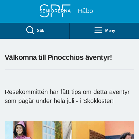
Till övergripande innehåll
Håbo
Sök
Meny
Välkomna till Pinocchios äventyr!
Resekommittén har fått tips om detta äventyr
som pågår under hela juli - i Skokloster!