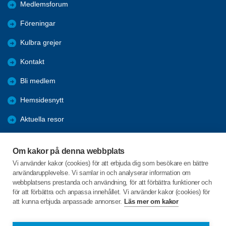
Medlemsforum
Föreningar
Kulbra grejer
Kontakt
Bli medlem
Hemsidesnytt
Aktuella resor
Studiecirklar
Om kakor på denna webbplats
Trygghetsringning
Vi använder kakor (cookies) för att erbjuda dig som besökare en bättre
användarupplevelse. Vi samlar in och analyserar information om
Gårdsrådet
webbplatsens prestanda och användning, för att förbättra funktioner och
för att förbättra och anpassa innehållet. Vi använder kakor (cookies) för
att kunna erbjuda anpassade annonser.
Läs mer om kakor
C/o:Skeppsgården
Skeppsvägen 20