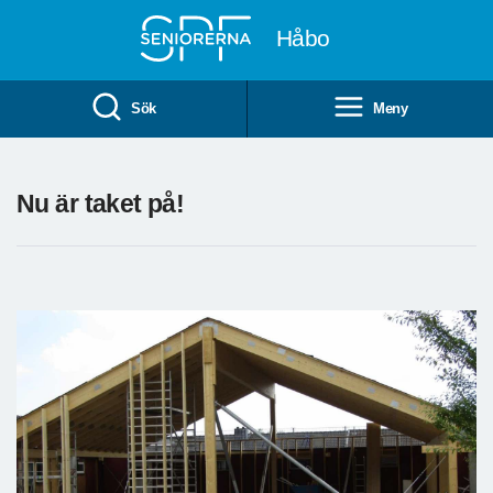
Till övergripande innehåll
Håbo
Sök
Meny
Nu är taket på!