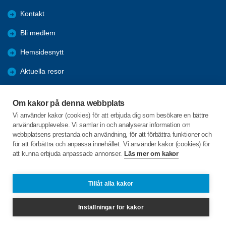
Kontakt
Bli medlem
Hemsidesnytt
Aktuella resor
Studiecirklar
Om kakor på denna webbplats
Trygghetsringning
Vi använder kakor (cookies) för att erbjuda dig som besökare en bättre
användarupplevelse. Vi samlar in och analyserar information om
Gårdsrådet
webbplatsens prestanda och användning, för att förbättra funktioner och
för att förbättra och anpassa innehållet. Vi använder kakor (cookies) för
att kunna erbjuda anpassade annonser.
Läs mer om kakor
C/o:Skeppsgården
Skeppsvägen 20
746 32 Bålsta
Tillåt alla kakor
Telefon:
+46 735 013 412
Inställningar för kakor
spfhabo.medlemsregistret@spant.se