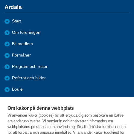
Ardala
Start
Om föreningen
Bli medlem
Förmåner
Program och resor
Referat och bilder
Boule
Länkar och tips
Om kakor på denna webbplats
KPR
Vi använder kakor (cookies) för att erbjuda dig som besökare en bättre
användarupplevelse. Vi samlar in och analyserar information om
Digitalt medlemskort
webbplatsens prestanda och användning, för att förbättra funktioner och
för att förbättra och anpassa innehållet. Vi använder kakor (cookies) för