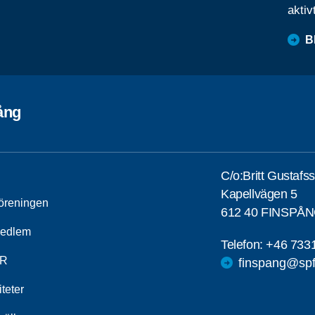
aktiv
B
ång
C/o:Britt Gustafs
Kapellvägen 5
öreningen
612 40 FINSPÅ
medlem
Telefon:
+46 733
R
finspang@spf
iteter