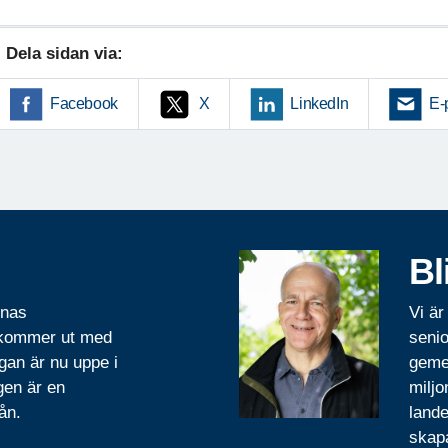
Dela sidan via:
Facebook
X
LinkedIn
E-
Bl
rnas
Vi är
 kommer ut med
senio
gan är nu uppe i
geme
gen är en
miljo
ån.
lande
skapa