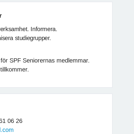
r
verksamhet. Informera.
sera studiegrupper.
t för SPF Seniorernas medlemmar.
tillkommer.
061 06 26
l.com