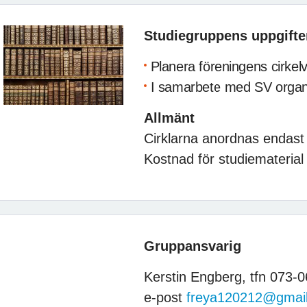
Studiegruppens uppgifte
Planera föreningens cirkel
I samarbete med SV organi
Allmänt
Cirklarna anordnas endas
Kostnad för studiematerial 
Gruppansvarig
Kerstin Engberg, tfn 073-
e-post
freya120212@gmai