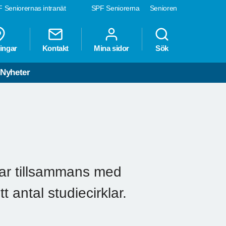
 Seniorernas intranät
SPF Seniorerna
Senioren
ingar
Kontakt
Mina sidor
Sök
Nyheter
n
ar tillsammans med
 antal studiecirklar.