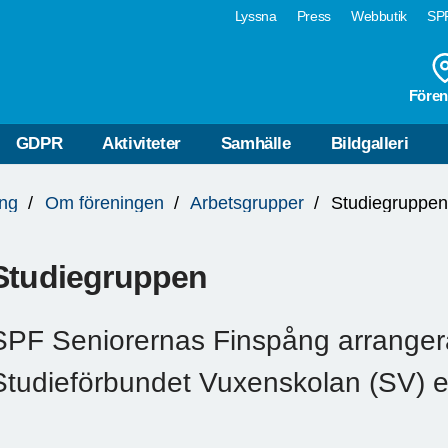
Lyssna
Press
Webbutik
SPF
Fören
GDPR
Aktiviteter
Samhälle
Bildgalleri
ng
Om föreningen
Arbetsgrupper
Studiegruppe
Studiegruppen
SPF Seniorernas Finspång arranger
Studieförbundet Vuxenskolan (SV) ett