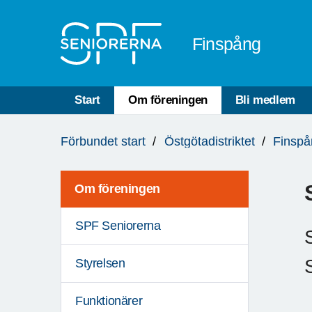
Till övergripande innehåll
Finspång
Start
Om föreningen
Bli medlem
Du
Förbundet start
Östgötadistriktet
Finspå
är
här:
Om föreningen
SPF Seniorerna
Styrelsen
Funktionärer