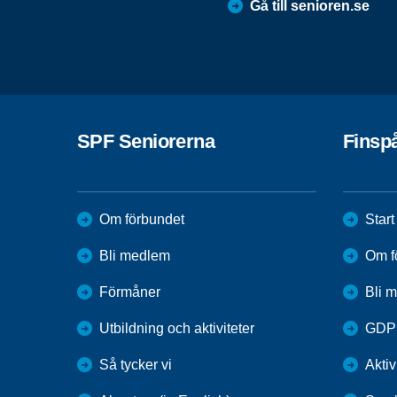
Gå till senioren.se
SPF Seniorerna
Finsp
Om förbundet
Start
Bli medlem
Om f
Förmåner
Bli 
Utbildning och aktiviteter
GDP
Så tycker vi
Aktiv