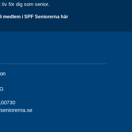
t liv för dig som senior.
li medlem i SPF Seniorerna här
son
NG
100730
seniorerna.se