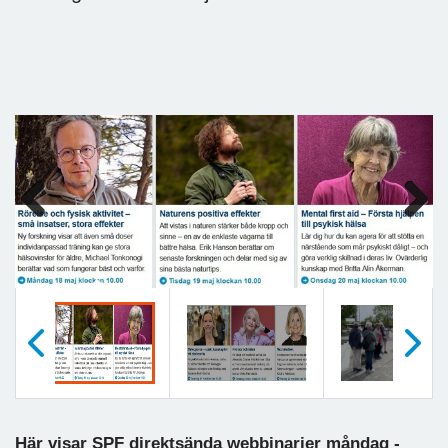
Previous
Next
Föregående
Nästa
Här visar SPF direktsända webbinarier måndag -