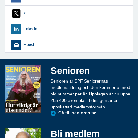
X
LinkedIn
E-post
Senioren
Senioren är SPF Seniorernas
medlemstidning och den kommer ut med
nio nummer per år. Upplagan är nu uppe i
205 400 exemplar. Tidningen är en
uppskattad medlemsförmån.
Gå till senioren.se
Bli medlem