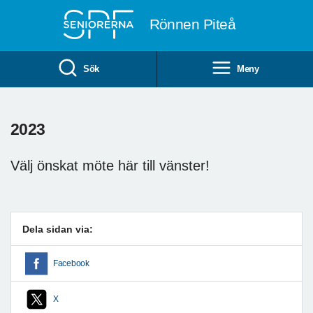
Till övergripande innehåll
Rönnen Piteå
Sök
Meny
2023
Välj önskat möte här till vänster!
Dela sidan via:
Facebook
X