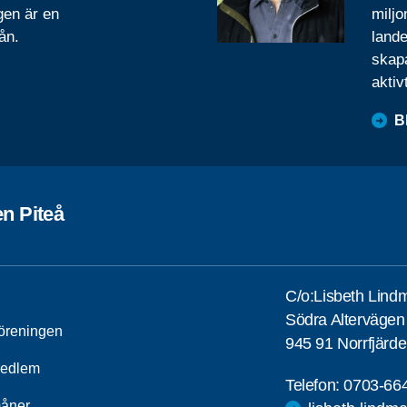
gen är en
miljo
ån.
lande
skapa
aktiv
B
n Piteå
C/o:Lisbeth Lind
Södra Altervägen
öreningen
945 91 Norrfjärd
medlem
Telefon:
0703-66
åner