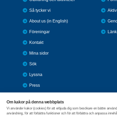
Så tycker vi
Aktiv
About us (in English)
Geno
Föreningar
Länk
Kontakt
Mina sidor
Sök
Lyssna
Press
Webbutik
Om kakor på denna webbplats
SPF Seniorernas intranät
Vi använder kakor (cookies) för att erbjuda dig som besökare en bättre använ
användning, för att förbättra funktioner och för att förbättra och anpassa inne