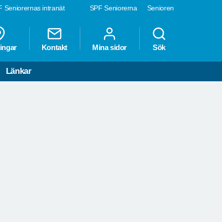
 Seniorernas intranät
SPF Seniorerna
Senioren
ingar
Kontakt
Mina sidor
Sök
Länkar