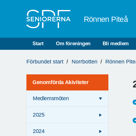
Till övergripande innehåll
Rönnen Piteå
Start
Om föreningen
Bli medlem
Du
Förbundet start
Norrbotten
Rönnen Pite
är
här:
Genomförda Akiviteter
Medlemsmöten
2025
2024