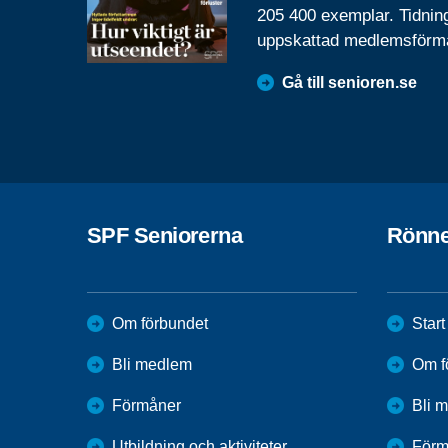
205 400 exemplar. Tidnin
uppskattad medlemsförm
Gå till senioren.se
SPF Seniorerna
Rönne
Om förbundet
Start
Bli medlem
Om f
Förmåner
Bli 
Utbildning och aktiviteter
Förm