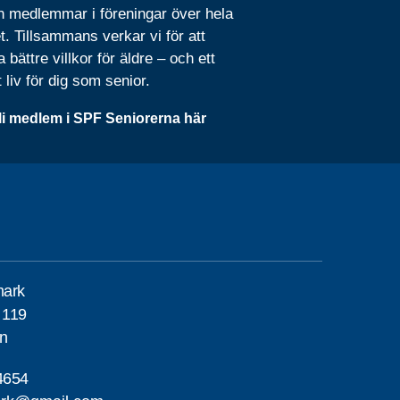
n medlemmar i föreningar över hela
t. Tillsammans verkar vi för att
 bättre villkor för äldre – och ett
t liv för dig som senior.
li medlem i SPF Seniorerna här
mark
 119
en
4654