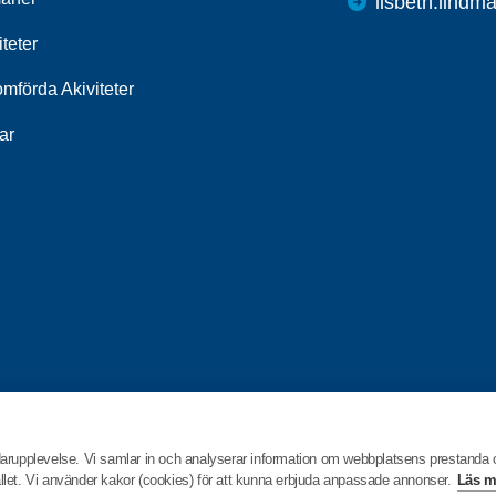
lisbeth.lind
iteter
mförda Akiviteter
ar
darupplevelse. Vi samlar in och analyserar information om webbplatsens prestanda
hållet. Vi använder kakor (cookies) för att kunna erbjuda anpassade annonser.
Läs m