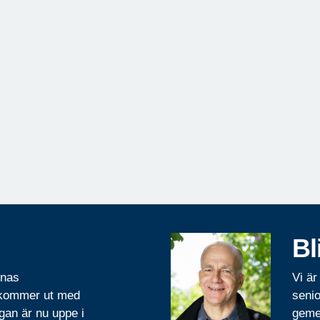
Bl
rnas
Vi är
 kommer ut med
senio
gan är nu uppe i
geme