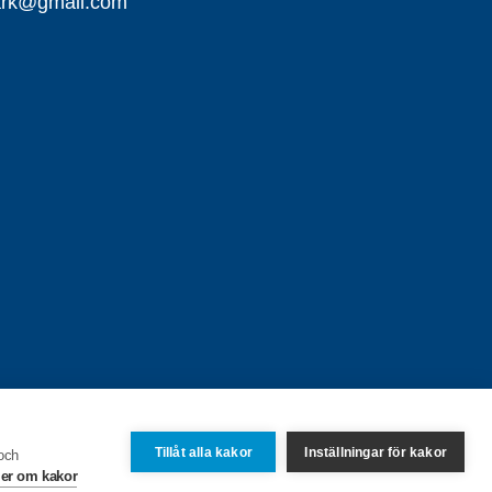
mark@gmail.com
Tillåt alla kakor
Inställningar för kakor
 och
er om kakor