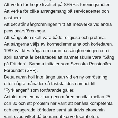
Att verka för högre kvalitet på SFRF:s föreningsmöten.
Att verka för olika arrangemang på servicecenter och
gästhem.
Att det står sångföreningen fritt att medverka vid andra
pensionärsföreningar.
Att sångvalen skall vara både religiösa och profana.
Att sångerna väljs av körmedlemmarna och körledaren.
1987 väcktes fråga om namn på sångföreningen och i
april samma år beslutades att namnet skulle vara "Sång
på Fritiden". Samma initialer som Svenska Pensionärs
Förbundet (SPF).
Detta namn höll inte länge utan vid en ny omröstning
efter några månader så fastställdes namnet till
"Fyrklangen" som fortfarande gäller.
Antalet medlemmar har genom åren pendlat mellan 25
och 30 och ett problem har varit att behålla kompetenta
och engagerade körledare samt att tidvis ekonomin
varit svag vilket då begränsat körverksamheten.