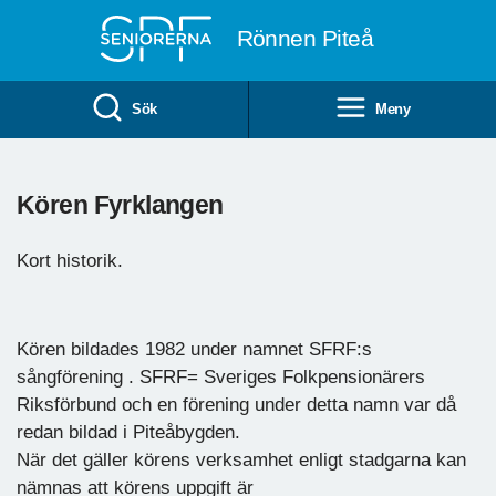
Till övergripande innehåll
Rönnen Piteå
Sök
Meny
Kören Fyrklangen
Kort historik.
Kören bildades 1982 under namnet SFRF:s
sångförening . SFRF= Sveriges Folkpensionärers
Riksförbund och en förening under detta namn var då
redan bildad i Piteåbygden.
När det gäller körens verksamhet enligt stadgarna kan
nämnas att körens uppgift är