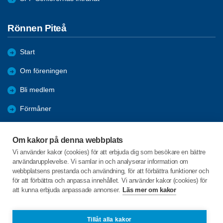
Rönnen Piteå
Start
Om föreningen
Bli medlem
Förmåner
Aktiviteter
Om kakor på denna webbplats
Genomförda Akiviteter
Vi använder kakor (cookies) för att erbjuda dig som besökare en bättre
användarupplevelse. Vi samlar in och analyserar information om
Länkar
webbplatsens prestanda och användning, för att förbättra funktioner och
för att förbättra och anpassa innehållet. Vi använder kakor (cookies) för
att kunna erbjuda anpassade annonser.
Läs mer om kakor
C/o:Lisbeth Lindmark
Södra Altervägen 119
945 91 Norrfjärden
Tillåt alla kakor