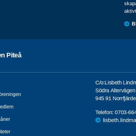
skapa
aktiv
B
n Piteå
C/o:Lisbeth Lind
Södra Altervägen
öreningen
945 91 Norrfjärd
medlem
Telefon:
0703-66
åner
lisbeth.lind
iteter