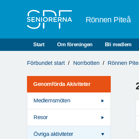
Till övergripande innehåll
Rönnen Piteå
Start
Om föreningen
Bli medlem
Du
Förbundet start
Norrbotten
Rönnen Pite
är
här:
Genomförda Akiviteter
Medlemsmöten
Resor
Övriga aktiviteter