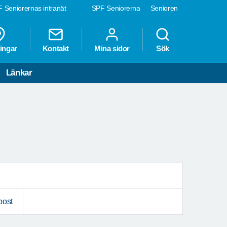
 Seniorernas intranät
SPF Seniorerna
Senioren
ingar
Kontakt
Mina sidor
Sök
Länkar
post