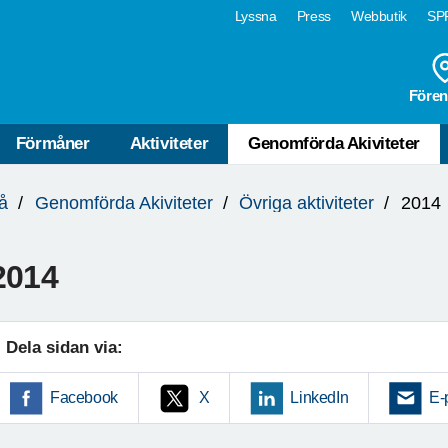
Lyssna
Press
Webbutik
SPF
Fören
Förmåner
Aktiviteter
Genomförda Akiviteter
å
Genomförda Akiviteter
Övriga aktiviteter
2014
2014
Dela sidan via:
Facebook
X
LinkedIn
E-