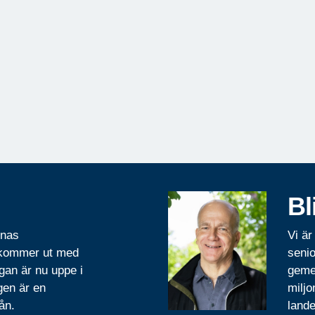
Bl
rnas
Vi är
 kommer ut med
senio
gan är nu uppe i
geme
gen är en
miljo
ån.
lande