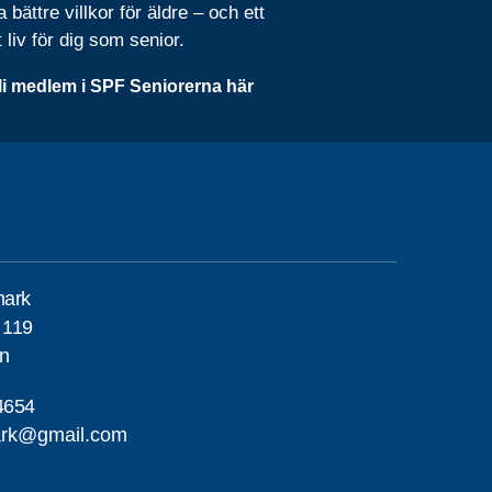
 bättre villkor för äldre – och ett
t liv för dig som senior.
li medlem i SPF Seniorerna här
mark
 119
en
4654
mark@gmail.com