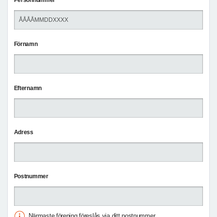
Personnummer
Förnamn
Efternamn
Adress
Postnummer
Närmaste förening föreslås via ditt postnummer