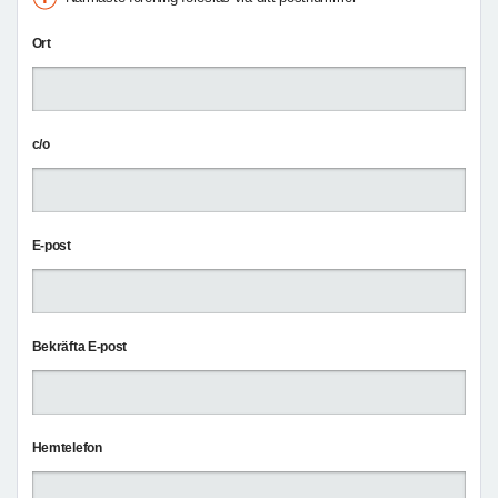
Ort
c/o
E-post
Bekräfta E-post
Hemtelefon