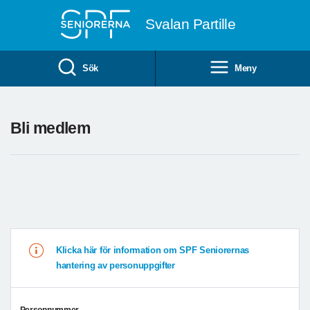
Till övergripande innehåll
Svalan Partille
Sök
Meny
Bli medlem
Klicka här för information om SPF Seniorernas
hantering av personuppgifter