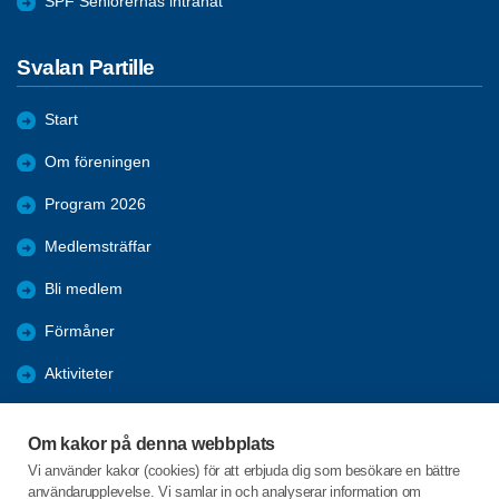
SPF Seniorernas intranät
Svalan Partille
Start
Om föreningen
Program 2026
Medlemsträffar
Bli medlem
Förmåner
Aktiviteter
Återblickar
Om kakor på denna webbplats
Mer att läsa
Vi använder kakor (cookies) för att erbjuda dig som besökare en bättre
användarupplevelse. Vi samlar in och analyserar information om