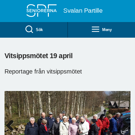
Till övergripande innehåll
Svalan Partille
Sök
Meny
Vitsippsmötet 19 april
Reportage från vitsippsmötet
Previous
Next