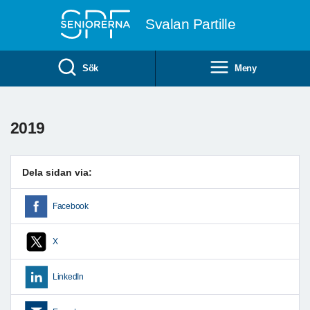
Till övergripande innehåll
Svalan Partille
Sök
Meny
2019
Dela sidan via:
Facebook
X
LinkedIn