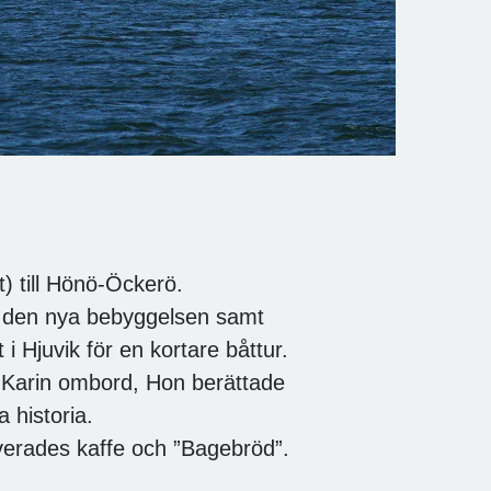
t) till Hönö-Öckerö.
se den nya bebyggelsen samt
t i Hjuvik för en kortare båttur.
e Karin ombord, Hon berättade
historia.
verades kaffe och ”Bagebröd”.