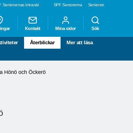
 Seniorernas intranät
SPF Seniorerna
Senioren
ingar
Kontakt
Mina sidor
Sök
tiviteter
Återblickar
Mer att läsa
a Hönö och Öckerö
ö