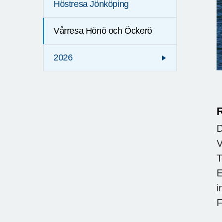
Höstresa Jönköping
Vårresa Hönö och Öckerö
2026
R
D
V
T
E
i
F