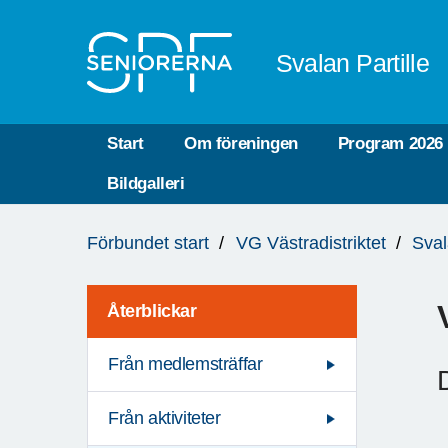
Till övergripande innehåll
Svalan Partille
Start
Om föreningen
Program 2026
Bildgalleri
Du
Förbundet start
VG Västradistriktet
Sval
är
här:
Återblickar
Från medlemsträffar
Från aktiviteter