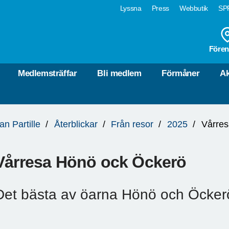
Lyssna
Press
Webbutik
SPF
Fören
Medlemsträffar
Bli medlem
Förmåner
Ak
an Partille
Återblickar
Från resor
2025
Vårres
Vårresa Hönö ock Öckerö
Det bästa av öarna Hönö och Öcker