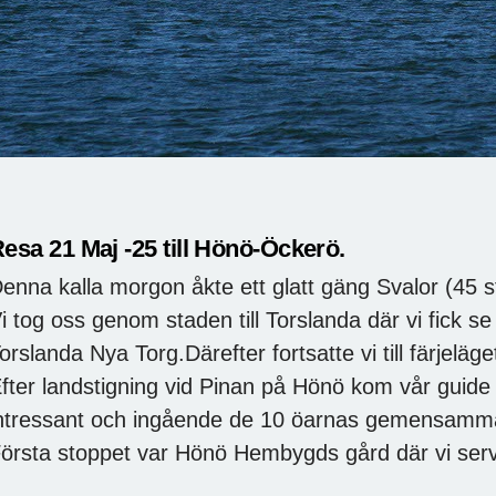
esa 21 Maj -25 till Hönö-Öckerö.
enna kalla morgon åkte ett glatt gäng Svalor (45 s
i tog oss genom staden till Torslanda där vi fick 
orslanda Nya Torg.Därefter fortsatte vi till färjeläge
fter landstigning vid Pinan på Hönö kom vår guid
ntressant och ingående de 10 öarnas gemensamma 
örsta stoppet var Hönö Hembygds gård där vi ser