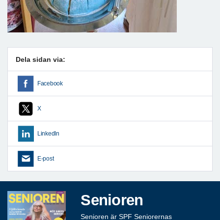
Dela sidan via:
Facebook
X
LinkedIn
E-post
Senioren
Senioren är SPF Seniorernas