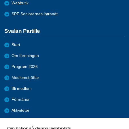
Webbutik
SPF Seniorernas intranät
Svalan Partille
Start
Om föreningen
Program 2026
Medlemsträffar
Bli medlem
Förmåner
Aktiviteter
Återblickar
Om kakor på denna webbplats