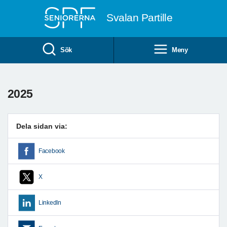
Till övergripande innehåll
Svalan Partille
Sök
Meny
2025
Dela sidan via:
Facebook
X
LinkedIn