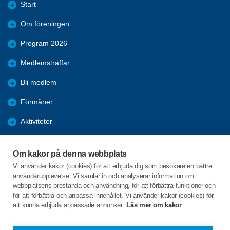
Start
Om föreningen
Program 2026
Medlemsträffar
Bli medlem
Förmåner
Aktiviteter
Återblickar
Om kakor på denna webbplats
Mer att läsa
Vi använder kakor (cookies) för att erbjuda dig som besökare en bättre
användarupplevelse. Vi samlar in och analyserar information om
Bildgalleri
webbplatsens prestanda och användning, för att förbättra funktioner och
för att förbättra och anpassa innehållet. Vi använder kakor (cookies) för
att kunna erbjuda anpassade annonser.
Läs mer om kakor
C/o:Studieförbundet Vuxenskolan
Gamla Kronvägen 62 E