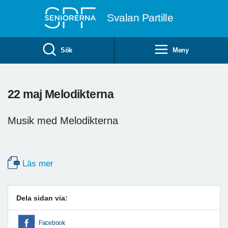
Till övergripande innehåll
Svalan Partille
Sök
Meny
22 maj Melodikterna
Musik med Melodikterna
Läs mer
Dela sidan via:
Facebook