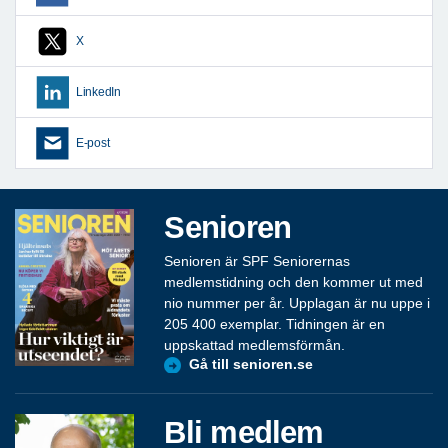
X
LinkedIn
E-post
Senioren
Senioren är SPF Seniorernas
medlemstidning och den kommer ut med
nio nummer per år. Upplagan är nu uppe i
205 400 exemplar. Tidningen är en
uppskattad medlemsförmån.
Gå till senioren.se
Bli medlem