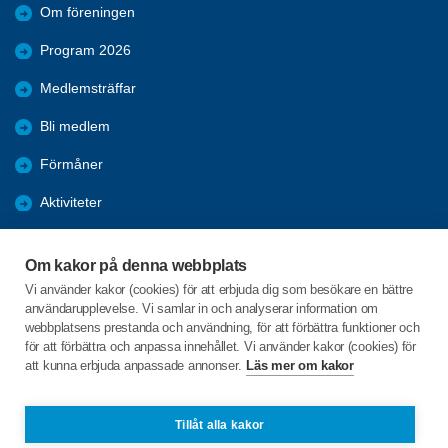
Om föreningen
Program 2026
Medlemsträffar
Bli medlem
Förmåner
Aktiviteter
Återblickar
Om kakor på denna webbplats
Mer att läsa
Vi använder kakor (cookies) för att erbjuda dig som besökare en bättre
användarupplevelse. Vi samlar in och analyserar information om
Bildgalleri
webbplatsens prestanda och användning, för att förbättra funktioner och
för att förbättra och anpassa innehållet. Vi använder kakor (cookies) för
att kunna erbjuda anpassade annonser.
Läs mer om kakor
C/o:Studieförbundet Vuxenskolan
Gamla Kronvägen 62 E
433 33 PARTILLE
Tillåt alla kakor