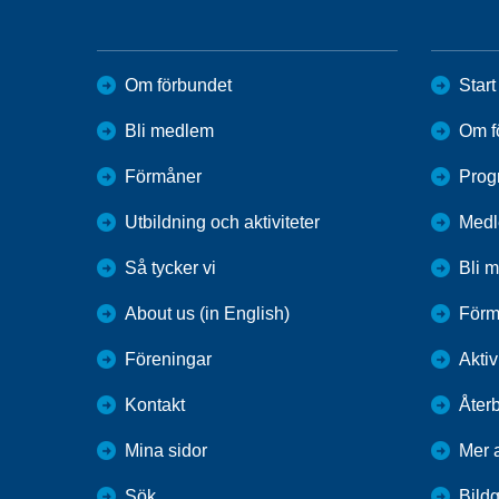
Om förbundet
Start
Bli medlem
Om f
Förmåner
Prog
Utbildning och aktiviteter
Medl
Så tycker vi
Bli 
About us (in English)
Förm
Föreningar
Aktiv
Kontakt
Återb
Mina sidor
Mer a
Sök
Bildg