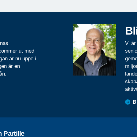
Bl
rnas
Vi är
 kommer ut med
senio
gan är nu uppe i
geme
gen är en
miljo
ån.
lande
skapa
aktiv
B
 Partille