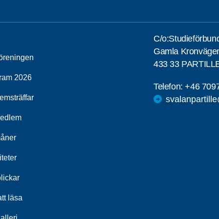
C/o:Studieförbun
Gamla Kronväge
öreningen
433 33 PARTILL
ram 2026
Telefon:
+46 709
emsträffar
svalanpartill
medlem
åner
iteter
lickar
tt läsa
alleri