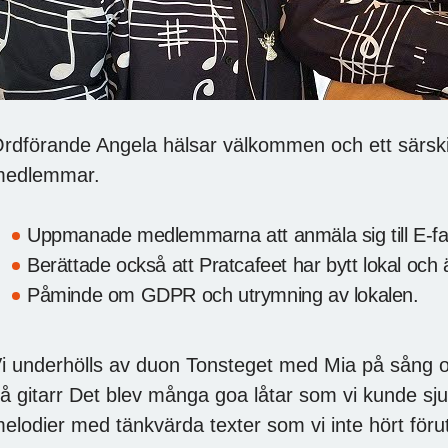
rdförande Angela hälsar välkommen och ett särskil
medlemmar.
Uppmanade medlemmarna att anmäla sig till E-fa
Berättade också att Pratcafeet har bytt lokal och 
Påminde om GDPR och utrymning av lokalen.
i underhölls av duon Tonsteget med Mia på sång oc
å gitarr Det blev många goa låtar som vi kunde sju
elodier med tänkvärda texter som vi inte hört föru