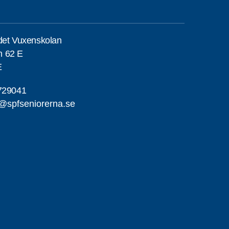
det Vuxenskolan
n 62 E
E
729041
e@spfseniorerna.se