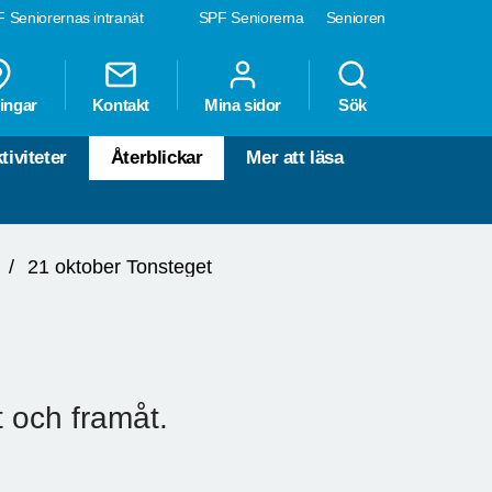
 Seniorernas intranät
SPF Seniorerna
Senioren
ingar
Kontakt
Mina sidor
Sök
tiviteter
Återblickar
Mer att läsa
21 oktober Tonsteget
t och framåt.