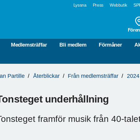
Lyssna
Press
Webbutik
SPF
Fören
Medlemsträffar
Bli medlem
Förmåner
Ak
an Partille
Återblickar
Från medlemsträffar
2024
Tonsteget underhållning
Tonsteget framför musik från 40-tale