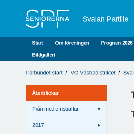
Till övergripande innehåll
Svalan Partille
Start
Om föreningen
Program 2026
Bildgalleri
Du
Förbundet start
VG Västradistriktet
Sval
är
här:
Återblickar
Från medlemsträffar
2017