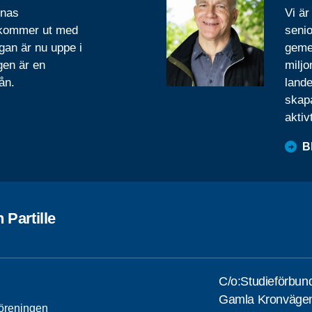
rnas
Vi är
 kommer ut med
senio
gan är nu uppe i
geme
gen är en
miljo
ån.
lande
skapa
aktiv
B
 Partille
C/o:Studieförbun
Gamla Kronväge
öreningen