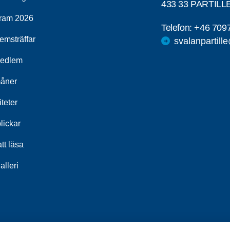
433 33 PARTILL
ram 2026
Telefon:
+46 709
emsträffar
svalanpartill
medlem
åner
iteter
lickar
tt läsa
alleri