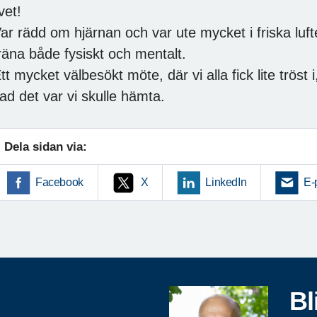
ivet!
ar rädd om hjärnan och var ute mycket i friska luf
räna både fysiskt och mentalt.
tt mycket välbesökt möte, där vi alla fick lite tröst 
ad det var vi skulle hämta.
Dela sidan via:
Facebook
X
LinkedIn
E-
Bl