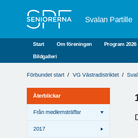
Till övergripande innehåll
Svalan Partille
Start
Om föreningen
Program 2026
Bildgalleri
Du
Förbundet start
VG Västradistriktet
Sval
är
här:
Återblickar
Från medlemsträffar
2017