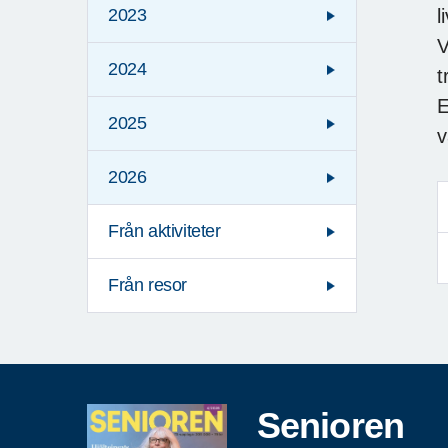
l
2023
V
2024
t
E
2025
v
2026
Från aktiviteter
Från resor
Senioren