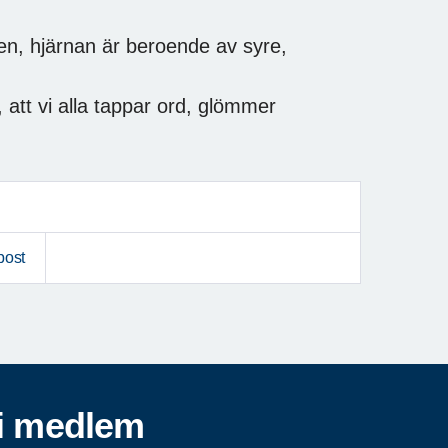
ten, hjärnan är beroende av syre,
i, att vi alla tappar ord, glömmer
post
i medlem