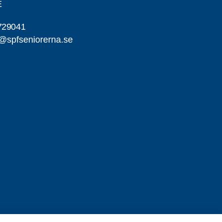
E
729041
e@spfseniorerna.se