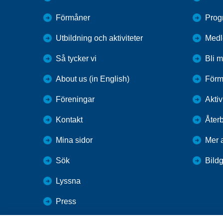
Förmåner
Prog
Utbildning och aktiviteter
Medl
Så tycker vi
Bli 
About us (in English)
Förm
Föreningar
Aktiv
Kontakt
Återb
Mina sidor
Mer a
Sök
Bildg
Lyssna
Press
Webbutik