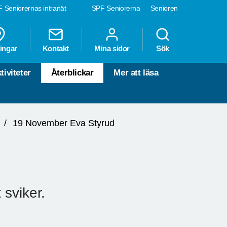
 Seniorernas intranät
SPF Seniorerna
Senioren
ingar
Kontakt
Mina sidor
Sök
tiviteter
Återblickar
Mer att läsa
19 November Eva Styrud
sviker.