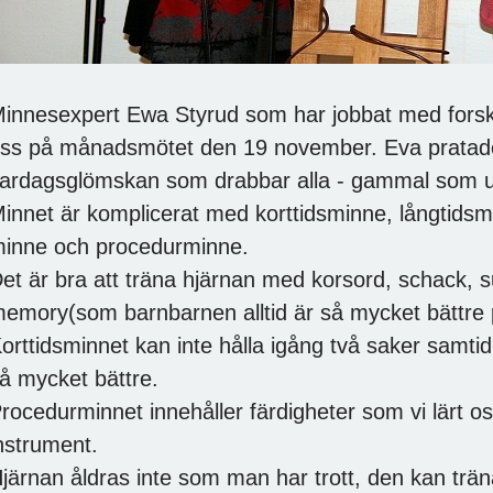
innesexpert Ewa Styrud som har jobbat med forskn
ss på månadsmötet den 19 november. Eva pratad
ardagsglömskan som drabbar alla - gammal som 
innet är komplicerat med korttidsminne, långtids
inne och procedurminne.
et är bra att träna hjärnan med korsord, schack, 
emory(som barnbarnen alltid är så mycket bättre 
orttidsminnet kan inte hålla igång två saker samtidigt
å mycket bättre.
rocedurminnet innehåller färdigheter som vi lärt oss
nstrument.
järnan åldras inte som man har trott, den kan träna