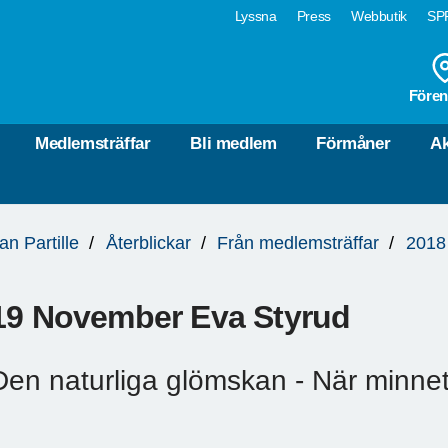
Lyssna
Press
Webbutik
SPF
Fören
Medlemsträffar
Bli medlem
Förmåner
Ak
an Partille
Återblickar
Från medlemsträffar
2018
19 November Eva Styrud
Den naturliga glömskan - När minnet 