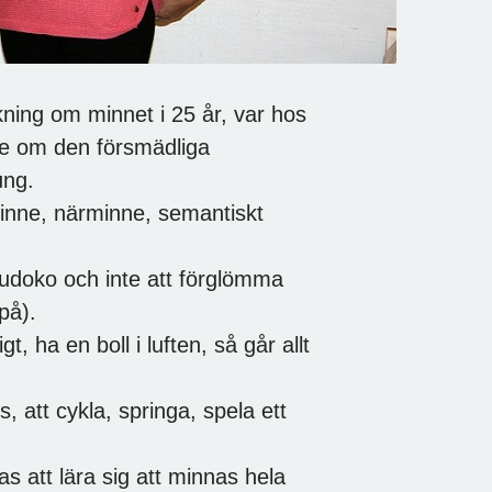
ing om minnet i 25 år, var hos
e om den försmädliga
ung.
minne, närminne, semantiskt
sudoko och inte att förglömma
på).
, ha en boll i luften, så går allt
, att cykla, springa, spela ett
s att lära sig att minnas hela