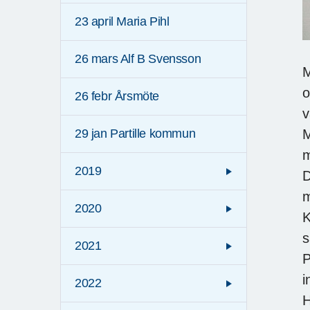
23 april Maria Pihl
26 mars Alf B Svensson
M
o
26 febr Årsmöte
v
M
29 jan Partille kommun
m
2019
D
m
2020
K
s
2021
P
i
2022
H