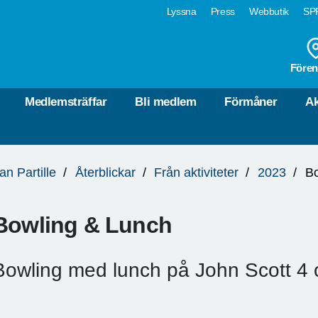
Lyssna
Press
Webbutik
SPF
Fören
Medlemsträffar
Bli medlem
Förmåner
Ak
an Partille
Återblickar
Från aktiviteter
2023
Bo
Bowling & Lunch
Bowling med lunch på John Scott 4 