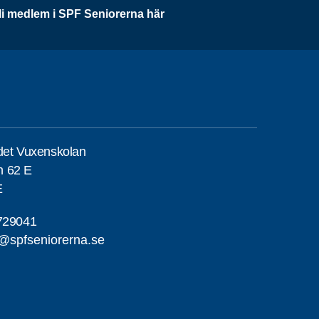
li medlem i SPF Seniorerna här
det Vuxenskolan
n 62 E
E
729041
e@spfseniorerna.se