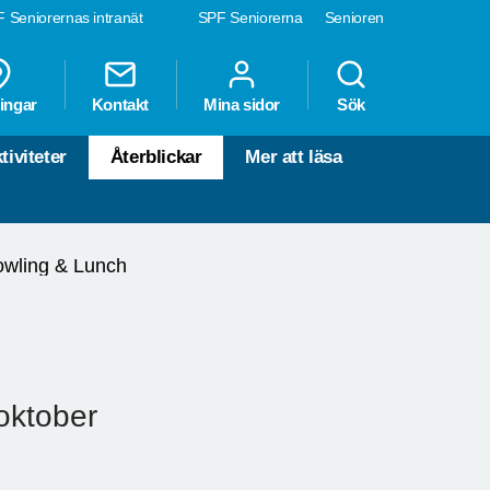
 Seniorernas intranät
SPF Seniorerna
Senioren
ingar
Kontakt
Mina sidor
Sök
tiviteter
Återblickar
Mer att läsa
wling & Lunch
oktober