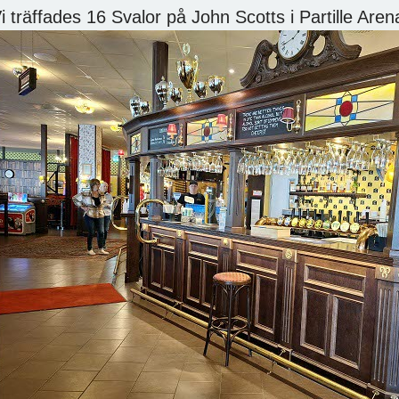
i träffades 16 Svalor på John Scotts i Partille Aren