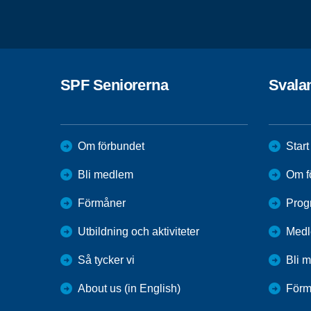
SPF Seniorerna
Svalan
Om förbundet
Start
Bli medlem
Om f
Förmåner
Prog
Utbildning och aktiviteter
Medl
Så tycker vi
Bli 
About us (in English)
Förm