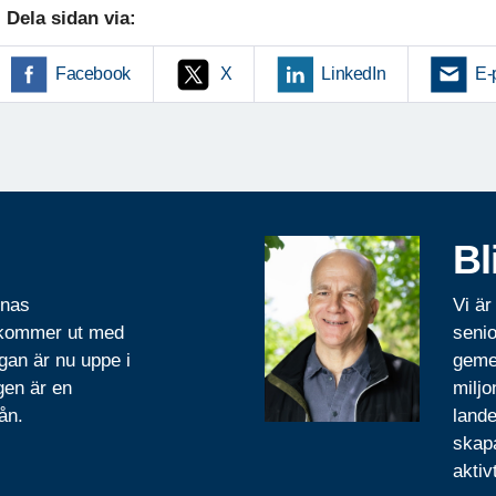
Dela sidan via:
Facebook
X
LinkedIn
E-
Bl
rnas
Vi är
 kommer ut med
senio
gan är nu uppe i
geme
gen är en
miljo
ån.
lande
skapa
aktiv