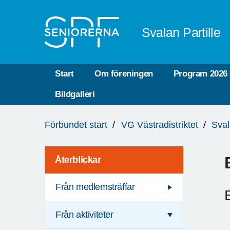
Till övergripande innehåll
Svalan Partille
Start
Om föreningen
Program 2026
Bildgalleri
Du
Förbundet start
VG Västradistriktet
Sval
är
här:
Återblickar
Från medlemsträffar
Från aktiviteter