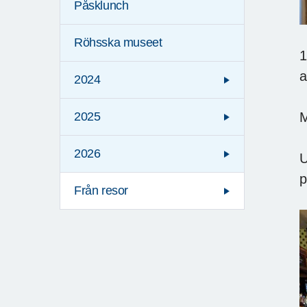
Påsklunch
Röhsska museet
1
a
2024
M
2025
2026
U
p
Från resor