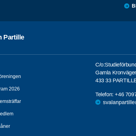
B
 Partille
C/o:Studieförbun
Gamla Kronväge
öreningen
433 33 PARTILL
ram 2026
Telefon:
+46 709
emsträffar
svalanpartill
medlem
åner