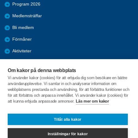
Program 2026
Medlemsträffar
Bli medlem
Förmåner
Aktiviteter
Återblickar
Om kakor på denna webbplats
Mer att läsa
Vi använder kakor (cookies) för att erbjuda dig som besökare en bättre
användarupplevelse. Vi samlar in och analyserar information om
Bildgalleri
webbplatsens prestanda och användning, för att förbättra funktioner och
för att förbättra och anpassa innehållet. Vi använder kakor (cookies) för
att kunna erbjuda anpassade annonser.
Läs mer om kakor
C/o:Studieförbundet Vuxenskolan
Gamla Kronvägen 62 E
433 33 PARTILLE
Tillåt alla kakor
Telefon:
+46 709729041
Inställningar för kakor
svalanpartille@spfseniorerna.se