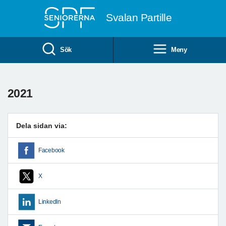
Till övergripande innehåll
Svalan Partille
Sök
Meny
2021
Dela sidan via:
Facebook
X
LinkedIn