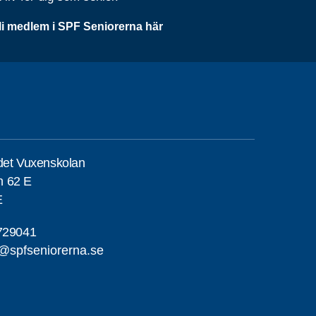
li medlem i SPF Seniorerna här
det Vuxenskolan
n 62 E
E
729041
e@spfseniorerna.se