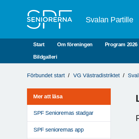
Till övergripande innehåll
Svalan Partille
Start
Om föreningen
Program 2026
Bildgalleri
Du
Förbundet start
VG Västradistriktet
Sval
är
här:
Mer att läsa
SPF Seniorernas stadgar
SPF seniorernas app