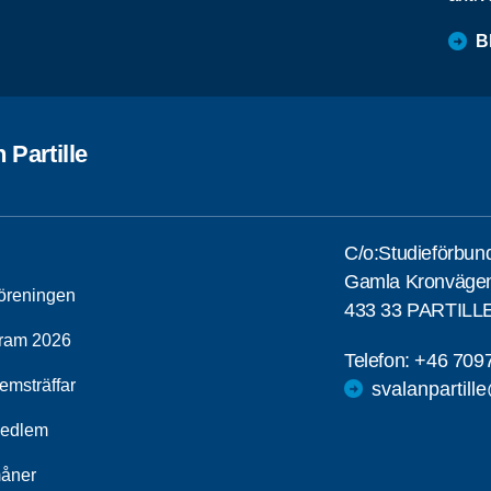
B
 Partille
C/o:Studieförbun
Gamla Kronväge
öreningen
433 33 PARTILL
ram 2026
Telefon:
+46 709
emsträffar
svalanpartill
medlem
åner