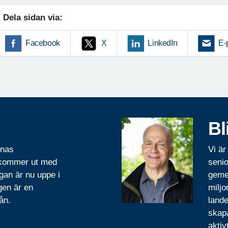
Dela sidan via:
Facebook
X
LinkedIn
E-
Bl
rnas
Vi är
 kommer ut med
senio
gan är nu uppe i
geme
gen är en
miljo
ån.
lande
skapa
aktiv