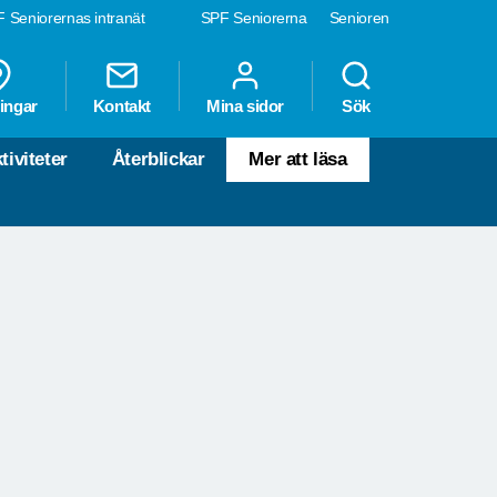
 Seniorernas intranät
SPF Seniorerna
Senioren
ingar
Kontakt
Mina sidor
Sök
tiviteter
Återblickar
Mer att läsa