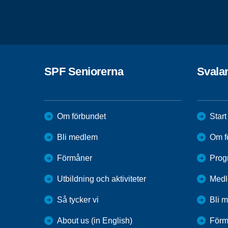
SPF Seniorerna
Svalan
Om förbundet
Start
Bli medlem
Om f
Förmåner
Prog
Utbildning och aktiviteter
Medl
Så tycker vi
Bli 
About us (in English)
Förm