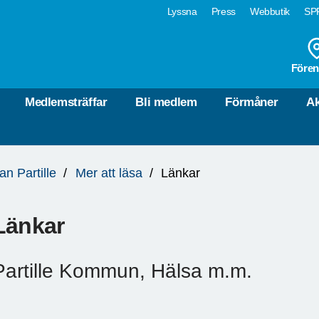
Lyssna
Press
Webbutik
SPF
Fören
Medlemsträffar
Bli medlem
Förmåner
Ak
an Partille
Mer att läsa
Länkar
Länkar
Partille Kommun, Hälsa m.m.