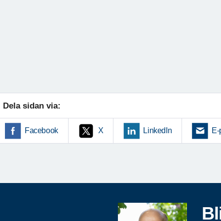
Dela sidan via:
Facebook
X
LinkedIn
E-
Bl