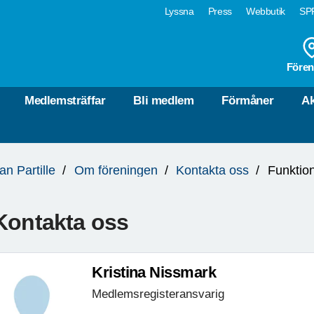
Lyssna
Press
Webbutik
SPF
Fören
Medlemsträffar
Bli medlem
Förmåner
Ak
an Partille
Om föreningen
Kontakta oss
Funktio
Kontakta oss
Kristina Nissmark
Medlemsregisteransvarig