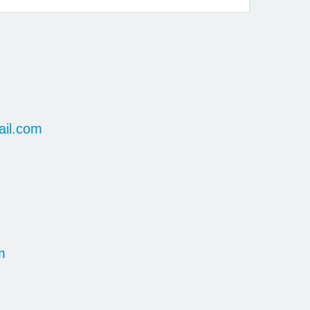
il.com
m