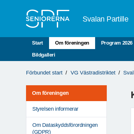
Till övergripande innehåll
Svalan Partille
Start
Om föreningen
Program 2026
Bildgalleri
Du
Förbundet start
VG Västradistriktet
Sval
är
här:
Om föreningen
Styrelsen informerar
Om Dataskyddsförordningen
(GDPR)