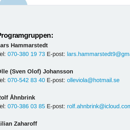
Programgruppen:
ars Hammarstedt
el:
070-380 19 73
E-post:
lars.hammarstedt9@gma
lle (Sven Olof) Johansson
el:
070-542 83 40
E-post:
olleviola@hotmail.se
olf Åhnbrink
el:
070-386 03 85
E-post:
rolf.ahnbrink@icloud.co
ilian Zaharoff