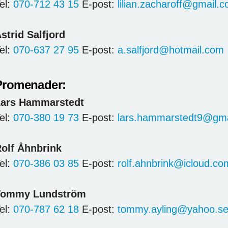
el:
070-712 43 15
E-post:
lilian.zacharoff@gmail.
strid Salfjord
el:
070-637 27 95
E-post:
a.salfjord@hotmail.com
Promenader:
ars Hammarstedt
el:
070-380 19 73
E-post:
lars.hammarstedt9@gma
olf Åhnbrink
el:
070-386 03 85
E-post:
rolf.ahnbrink@icloud.co
Tommy Lundström
el:
070-787 62 18
E-post:
tommy.ayling@yahoo.s