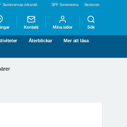
 Seniorernas intranät
SPF Seniorerna
Senioren
ingar
Kontakt
Mina sidor
Sök
tiviteter
Återblickar
Mer att läsa
närer