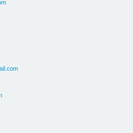
com
il.com
m
e