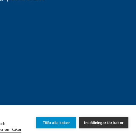
Tillåt alla kakor
Inställningar för kakor
 och
er om kakor