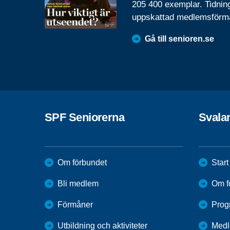
205 400 exemplar. Tidnin
uppskattad medlemsförm
Gå till senioren.se
SPF Seniorerna
Svalan
Om förbundet
Start
Bli medlem
Om f
Förmåner
Prog
Utbildning och aktiviteter
Medl