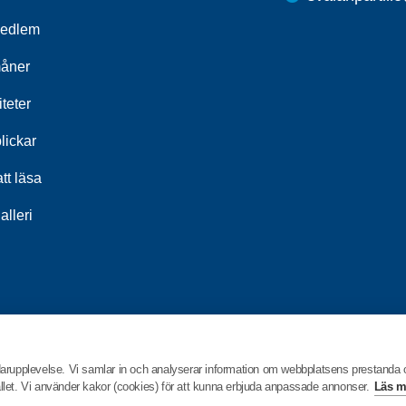
medlem
åner
iteter
lickar
tt läsa
alleri
darupplevelse. Vi samlar in och analyserar information om webbplatsens prestanda
hållet. Vi använder kakor (cookies) för att kunna erbjuda anpassade annonser.
Läs m