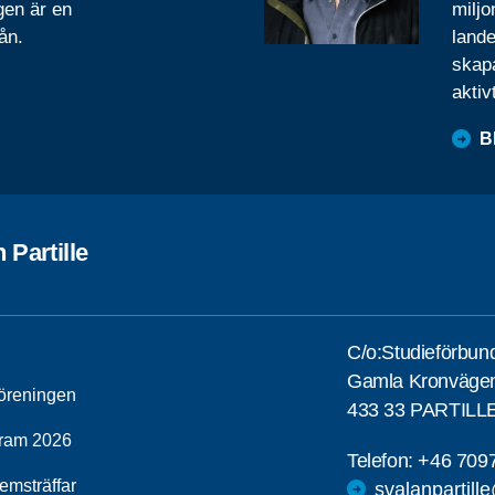
gen är en
miljo
ån.
lande
skapa
aktiv
B
 Partille
C/o:Studieförbun
Gamla Kronväge
öreningen
433 33 PARTILL
ram 2026
Telefon:
+46 709
emsträffar
svalanpartill