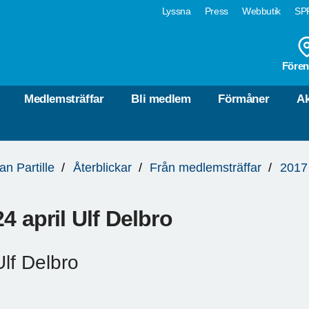
Lyssna
Press
Webbutik
SPF
Fören
Medlemsträffar
Bli medlem
Förmåner
Ak
an Partille
Återblickar
Från medlemsträffar
2017
24 april Ulf Delbro
Ulf Delbro