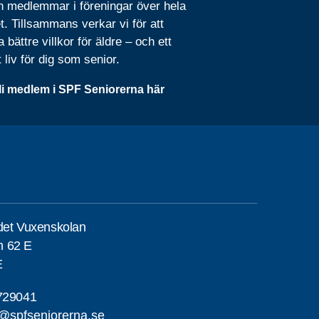
n medlemmar i föreningar över hela
t. Tillsammans verkar vi för att
 bättre villkor för äldre – och ett
t liv för dig som senior.
li medlem i SPF Seniorerna här
det Vuxenskolan
n 62 E
E
729041
e@spfseniorerna.se