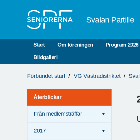
Till övergripande innehåll
Svalan Partille
Start
Om föreningen
Program 2026
Bildgalleri
Du
Förbundet start
VG Västradistriktet
Sval
är
här:
Återblickar
Från medlemsträffar
2017