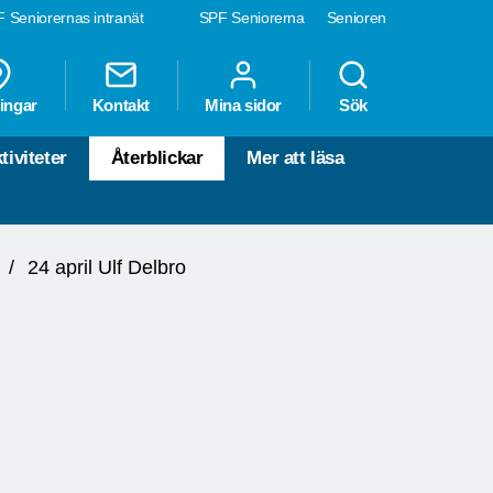
 Seniorernas intranät
SPF Seniorerna
Senioren
ingar
Kontakt
Mina sidor
Sök
tiviteter
Återblickar
Mer att läsa
24 april Ulf Delbro