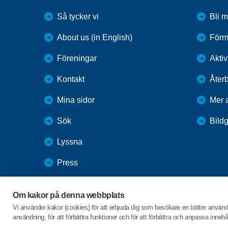
Så tycker vi
Bli 
About us (in English)
Förm
Föreningar
Aktiv
Kontakt
Återb
Mina sidor
Mer a
Sök
Bildg
Lyssna
Press
Webbutik
Om kakor på denna webbplats
SPF Seniorernas intranät
Vi använder kakor (cookies) för att erbjuda dig som besökare en bättre använ
användning, för att förbättra funktioner och för att förbättra och anpassa inne