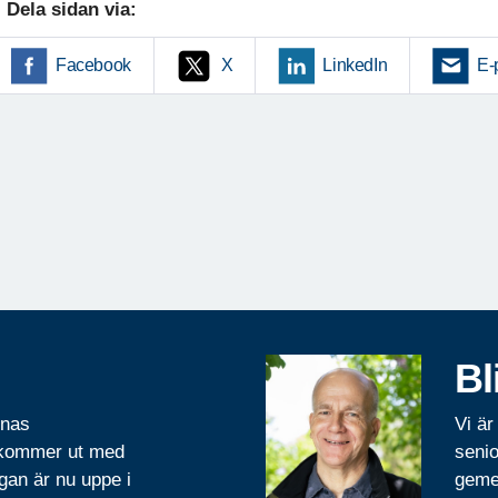
Dela sidan via:
Facebook
X
LinkedIn
E-
Bl
rnas
Vi är
 kommer ut med
senio
gan är nu uppe i
geme