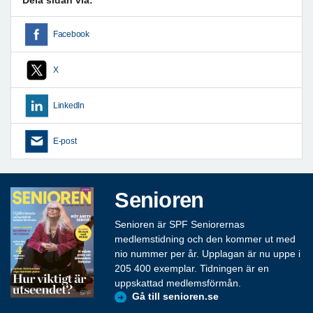
Dela sidan via:
Facebook
X
LinkedIn
E-post
Senioren
Senioren är SPF Seniorernas
medlemstidning och den kommer ut med
nio nummer per år. Upplagan är nu uppe i
205 400 exemplar. Tidningen är en
uppskattad medlemsförmån.
Gå till senioren.se