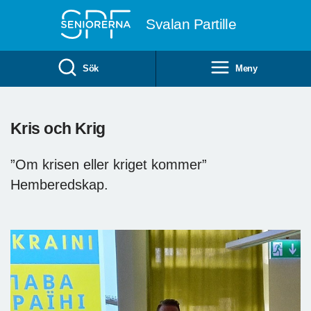
Till övergripande innehåll
Svalan Partille
Sök
Meny
Kris och Krig
”Om krisen eller kriget kommer”
Hemberedskap.