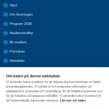
Start
Om föreningen
Program 2026
Medlemsträffar
Bli medlem
Förmåner
Aktiviteter
Återblickar
Om kakor på denna webbplats
Mer att läsa
Vi använder kakor (cookies) för att erbjuda dig som besökare en bättre
användarupplevelse. Vi samlar in och analyserar information om
Bildgalleri
webbplatsens prestanda och användning, för att förbättra funktioner och
för att förbättra och anpassa innehållet. Vi använder kakor (cookies) för
att kunna erbjuda anpassade annonser.
Läs mer om kakor
C/o:Studieförbundet Vuxenskolan
Gamla Kronvägen 62 E