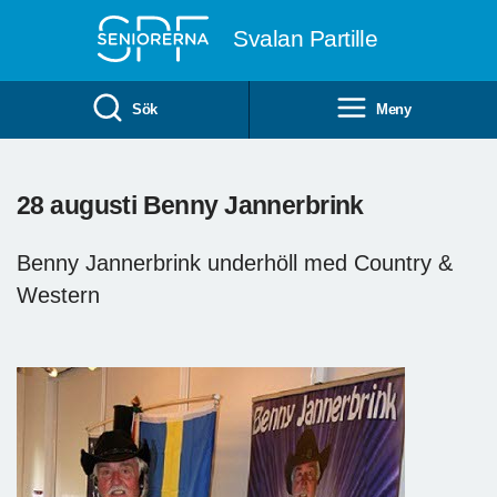
Till övergripande innehåll
Svalan Partille
Sök
Meny
28 augusti Benny Jannerbrink
Benny Jannerbrink underhöll med Country &
Western