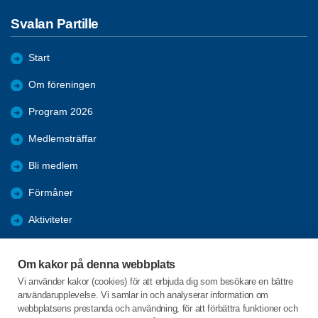
Svalan Partille
Start
Om föreningen
Program 2026
Medlemsträffar
Bli medlem
Förmåner
Aktiviteter
Återblickar
Om kakor på denna webbplats
Mer att läsa
Vi använder kakor (cookies) för att erbjuda dig som besökare en bättre
användarupplevelse. Vi samlar in och analyserar information om
Bildgalleri
webbplatsens prestanda och användning, för att förbättra funktioner och