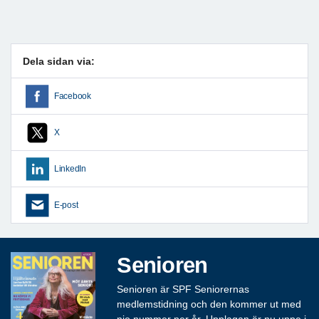
Dela sidan via:
Facebook
X
LinkedIn
E-post
Senioren
Senioren är SPF Seniorernas
medlemstidning och den kommer ut med
nio nummer per år. Upplagan är nu uppe i