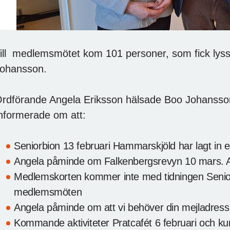
ill medlemsmötet kom 101 personer, som fick lys
ohansson.
rdförande Angela Eriksson hälsade Boo Johanss
nformerade om att:
Seniorbion 13 februari Hammarskjöld har lagt in en
Angela påminde om Falkenbergsrevyn 10 mars. A
Medlemskorten kommer inte med tidningen Seniore
medlemsmöten
Angela påminde om att vi behöver din mejladres
Kommande aktiviteter Pratcafét 6 februari och k