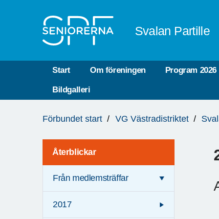
Till övergripande innehåll
Svalan Partille
Start
Om föreningen
Program 2026
Bildgalleri
Du
Förbundet start
VG Västradistriktet
Sval
är
här:
Återblickar
Från medlemsträffar
2017