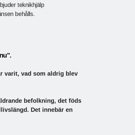
bjuder teknikhjälp
änsen behålls.
 nu".
r varit, vad som aldrig blev
åldrande befolkning, det föds
llivslängd. Det innebär en