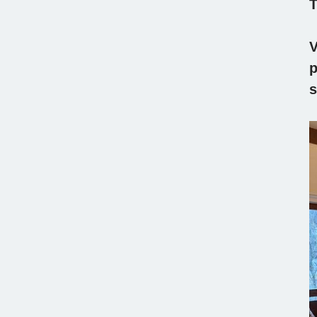
T
V
p
s