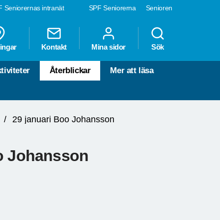
 Seniorernas intranät
SPF Seniorerna
Senioren
ingar
Kontakt
Mina sidor
Sök
tiviteter
Återblickar
Mer att läsa
29 januari Boo Johansson
oo Johansson