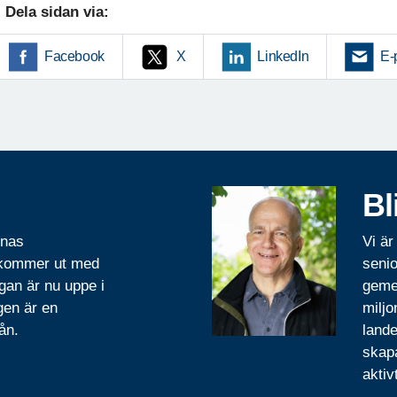
Dela sidan via:
Facebook
X
LinkedIn
E-
Bl
rnas
Vi är
 kommer ut med
senio
gan är nu uppe i
geme
gen är en
miljo
ån.
lande
skapa
aktiv