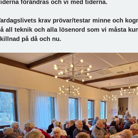
iderna förändras och vi med tiderna.
ardagslivets krav prövar/testar minne och kogn
å all teknik och alla lösenord som vi måsta kun
killnad på då och nu.