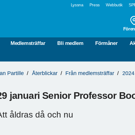
Lyssna
Press
Webbutik
SPF
Fören
Medlemsträffar
Bli medlem
Förmåner
Ak
an Partille
Återblickar
Från medlemsträffar
2024
29 januari Senior Professor B
Att åldras då och nu