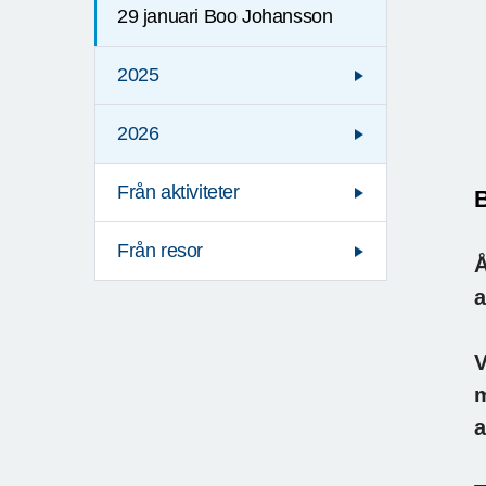
29 januari Boo Johansson
2025
2026
Från aktiviteter
B
Från resor
Å
a
V
m
a