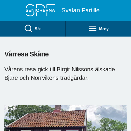
Till övergripande innehåll
Svalan Partille
Sök
Meny
Vårresa Skåne
Vårens resa gick till Birgit Nilssons älskade
Bjäre och Norrvikens trädgårdar.