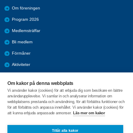
Om föreningen
Program 2026
Medlemsträffar
Bli medlem
Förmåner
Aktiviteter
Återblickar
Om kakor på denna webbplats
Mer att läsa
Vi använder kakor (cookies) för att erbjuda dig som besökare en bättre
användarupplevelse. Vi samlar in och analyserar information om
Bildgalleri
webbplatsens prestanda och användning, för att förbättra funktioner och
för att förbättra och anpassa innehållet. Vi använder kakor (cookies) för
att kunna erbjuda anpassade annonser.
Läs mer om kakor
C/o:Studieförbundet Vuxenskolan
Gamla Kronvägen 62 E
433 33 PARTILLE
Tillåt alla kakor