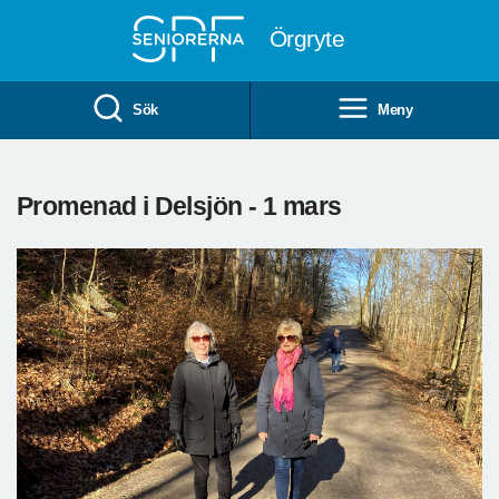
Till övergripande innehåll
Örgryte
Sök
Meny
Promenad i Delsjön - 1 mars