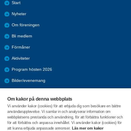
Start
Nyheter
Om föreningen
Bli medlem
Förmåner
Aktiviteter
Program hösten 2026
Bilder/evenemang
Operaerbjudanden
Om kakor på denna webbplats
Samverkan
Vi använder kakor (cookies) för att erbjuda dig som besökare en bättre
användarupplevelse. Vi samlar in och analyserar information om
Digital inkludering
webbplatsens prestanda och användning, för att förbättra funktioner och
för att förbättra och anpassa innehållet. Vi använder kakor (cookies) för
att kunna erbjuda anpassade annonser.
Läs mer om kakor