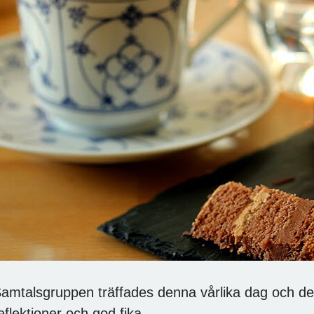
amtalsgruppen träffades denna vårlika dag och det
eflektioner och god fika.