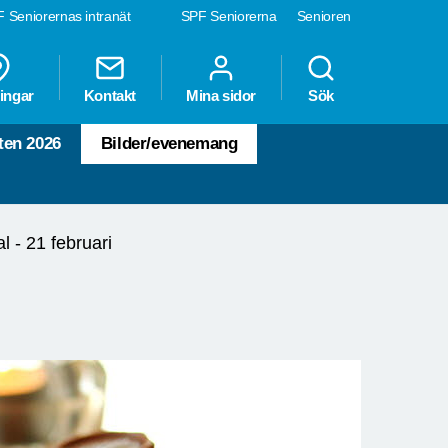
 Seniorernas intranät
SPF Seniorerna
Senioren
ingar
Kontakt
Mina sidor
Sök
ten 2026
Bilder/evenemang
l - 21 februari