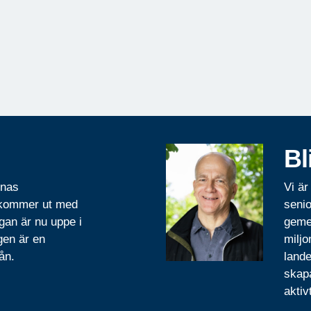
Bl
rnas
Vi är
 kommer ut med
senio
gan är nu uppe i
geme
gen är en
miljo
ån.
lande
skapa
aktiv