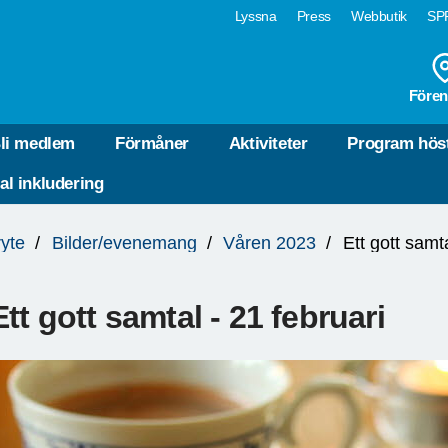
Lyssna
Press
Webbutik
SPF
Fören
li medlem
Förmåner
Aktiviteter
Program hös
tal inkludering
yte
Bilder/evenemang
Våren 2023
Ett gott samta
Ett gott samtal - 21 februari