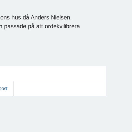
ksons hus då Anders Nielsen,
h passade på att ordekvilibrera
post