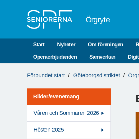
Till övergripande innehåll
Örgryte
Start
Nyheter
Om föreningen
B
Operaerbjudanden
Samverkan
Digi
Du
Förbundet start
Göteborgsdistriktet
Örgr
är
här:
Bilder/evenemang
Våren och Sommaren 2026
Hösten 2025