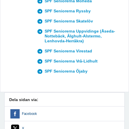
SPF Seniorerna Moheda
SPF Seniorerna Ryssby
SPF Seniorerna Skatelöv
SPF Seniorerna Uppvidinge (Åseda-
Nottebäck, Älghult-Alstermo,
Lenhovda-Herråkra)
SPF Seniorerna Virestad
SPF Seniorerna Vrå-Lidhult
SPF Seniorerna Öjaby
Dela sidan via:
Facebook
X