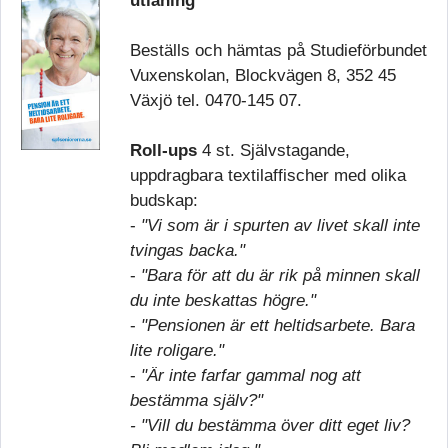
utlåning
Beställs och hämtas på Studieförbundet
Vuxenskolan, Blockvägen 8, 352 45
Växjö tel. 0470-145 07.
Roll-ups
4 st. Självstagande,
uppdragbara textilaffischer med olika
budskap:
-
"Vi som är i spurten av livet skall inte
tvingas backa."
-
"Bara för att du är rik på minnen skall
du inte beskattas högre."
-
"Pensionen är ett heltidsarbete. Bara
lite roligare."
-
"Är inte farfar gammal nog att
bestämma själv?"
- "Vill du bestämma över ditt eget liv?