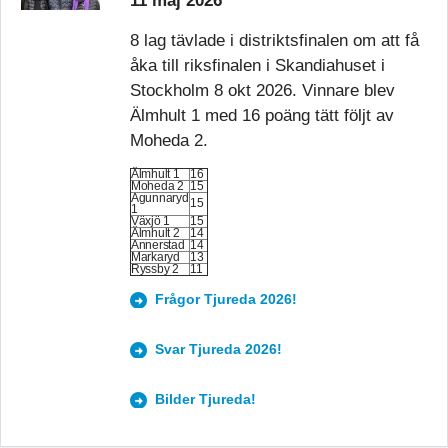
11 maj 2026
8 lag tävlade i distriktsfinalen om att få
åka till riksfinalen i Skandiahuset i
Stockholm 8 okt 2026. Vinnare blev
Älmhult 1 med 16 poäng tätt följt av
Moheda 2.
Älmhult 1
16
Moheda 2
15
Agunnaryd
15
1
Växjö 1
15
Älmhult 2
14
Annerstad
14
Markaryd
13
Ryssby 2
11
Frågor Tjureda 2026!
Svar Tjureda 2026!
Bilder Tjureda!