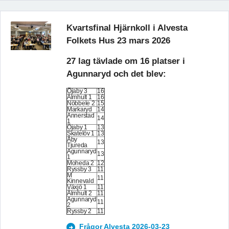
Kvartsfinal Hjärnkoll i Alvesta
Folkets Hus 23 mars 2026
27 lag tävlade om 16 platser i
Agunnaryd och det blev:
Öjaby 3
16
Älmhult 1
16
Nöbbele 2
15
Markaryd
14
Annerstad
14
1
Öjaby 1
13
Skatelöv 1
13
Åby
13
Tjureda
Agunnaryd
13
1
Moheda 2
12
Ryssby 3
11
M
11
Kinnevald
Växjö 1
11
Älmhult 2
11
Agunnaryd
11
2
Ryssby 2
11
Frågor Alvesta 2026-03-23