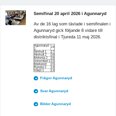
Semifinal 20 april 2026 i Agunnaryd
Av de 16 lag som tävlade i semifinalen i
Agunnaryd gick följande 8 vidare till
distriktsfinal i Tjureda 11 maj 2026.
Agunnaryd
19
1
Älmhult 1
17
Älmhult 2
16
Moheda 2
16
Annerstad 1
15
Markaryd
15
Ryssby 2
14
Växjö 1
13
Frågor Agunnaryd
Svar Agunnaryd
Bilder Agunnaryd