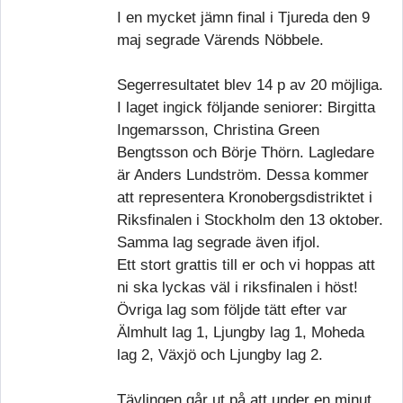
I en mycket jämn final i Tjureda den 9
maj segrade Värends Nöbbele.
Segerresultatet blev 14 p av 20 möjliga.
I laget ingick följande seniorer: Birgitta
Ingemarsson, Christina Green
Bengtsson och Börje Thörn. Lagledare
är Anders Lundström. Dessa kommer
att representera Kronobergsdistriktet i
Riksfinalen i Stockholm den 13 oktober.
Samma lag segrade även ifjol.
Ett stort grattis till er och vi hoppas att
ni ska lyckas väl i riksfinalen i höst!
Övriga lag som följde tätt efter var
Älmhult lag 1, Ljungby lag 1, Moheda
lag 2, Växjö och Ljungby lag 2.
Tävlingen går ut på att under en minut