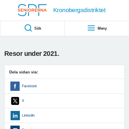
Till övergripande innehåll
Kronobergsdistriktet
Sök
Meny
Resor under 2021.
Dela sidan via:
Facebook
X
LinkedIn