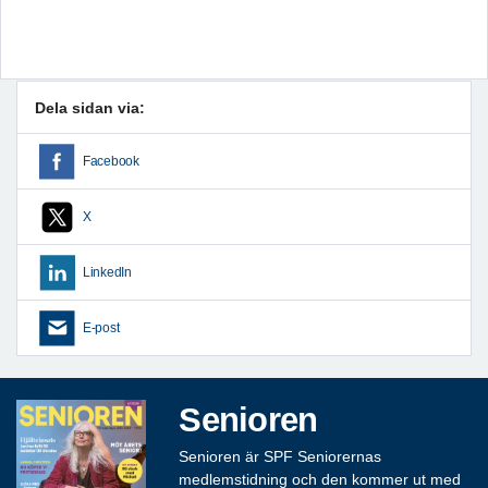
Dela sidan via:
Facebook
X
LinkedIn
E-post
Senioren
Senioren är SPF Seniorernas
medlemstidning och den kommer ut med