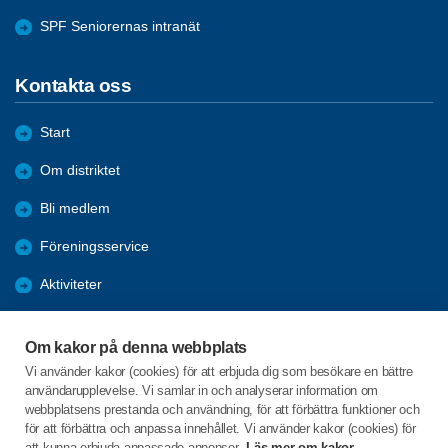
SPF Seniorernas intranät
Kontakta oss
Start
Om distriktet
Bli medlem
Föreningsservice
Aktiviteter
Utbildningar
Om kakor på denna webbplats
Förmåner
Vi använder kakor (cookies) för att erbjuda dig som besökare en bättre
användarupplevelse. Vi samlar in och analyserar information om
Bra länkar
webbplatsens prestanda och användning, för att förbättra funktioner och
för att förbättra och anpassa innehållet. Vi använder kakor (cookies) för
att kunna erbjuda anpassade annonser.
Läs mer om kakor