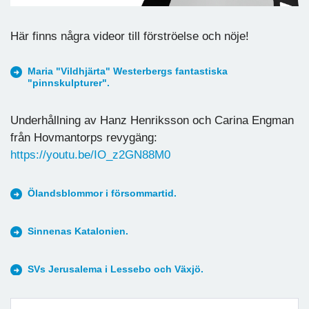
Här finns några videor till förströelse och nöje!
Maria "Vildhjärta" Westerbergs fantastiska
"pinnskulpturer".
Underhållning av Hanz Henriksson och Carina Engman
från Hovmantorps revygäng:
https://youtu.be/IO_z2GN88M0
Ölandsblommor i försommartid.
Sinnenas Katalonien.
SVs Jerusalema i Lessebo och Växjö.