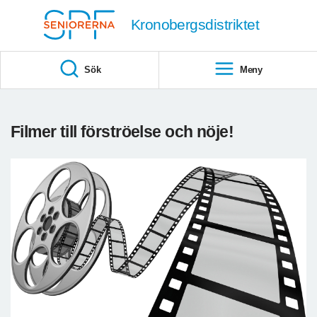
Till övergripande innehåll
Kronobergsdistriktet
Sök
Meny
Filmer till förströelse och nöje!