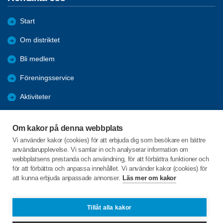
Start
Om distriktet
Bli medlem
Föreningsservice
Aktiviteter
Utbildningar
Om kakor på denna webbplats
Förmåner
Vi använder kakor (cookies) för att erbjuda dig som besökare en bättre
användarupplevelse. Vi samlar in och analyserar information om
Bra länkar
webbplatsens prestanda och användning, för att förbättra funktioner och
för att förbättra och anpassa innehållet. Vi använder kakor (cookies) för
att kunna erbjuda anpassade annonser.
Läs mer om kakor
C/o:Studieförbundet Vuxenskolan
Blockvägen 8
352 45 VÄXJÖ
Tillåt alla kakor