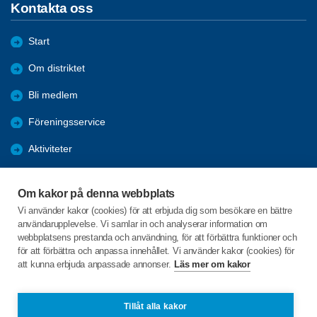
Kontakta oss
Start
Om distriktet
Bli medlem
Föreningsservice
Aktiviteter
Utbildningar
Om kakor på denna webbplats
Förmåner
Vi använder kakor (cookies) för att erbjuda dig som besökare en bättre
användarupplevelse. Vi samlar in och analyserar information om
Bra länkar
webbplatsens prestanda och användning, för att förbättra funktioner och
för att förbättra och anpassa innehållet. Vi använder kakor (cookies) för
att kunna erbjuda anpassade annonser.
Läs mer om kakor
C/o:Studieförbundet Vuxenskolan
Blockvägen 8
352 45 VÄXJÖ
Tillåt alla kakor