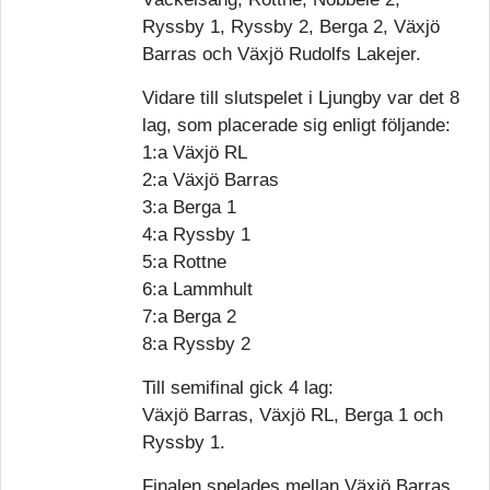
Ryssby 1, Ryssby 2, Berga 2, Växjö
Barras och Växjö Rudolfs Lakejer.
Vidare till slutspelet i Ljungby var det 8
lag, som placerade sig enligt följande:
1:a Växjö RL
2:a Växjö Barras
3:a Berga 1
4:a Ryssby 1
5:a Rottne
6:a Lammhult
7:a Berga 2
8:a Ryssby 2
Till semifinal gick 4 lag:
Växjö Barras, Växjö RL, Berga 1 och
Ryssby 1.
Finalen spelades mellan Växjö Barras