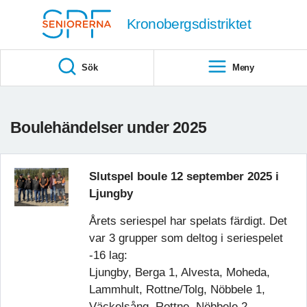
Till övergripande innehåll
Kronobergsdistriktet
Sök
Meny
Boulehändelser under 2025
Slutspel boule 12 september 2025 i
Ljungby
Årets seriespel har spelats färdigt. Det
var 3 grupper som deltog i seriespelet
-16 lag:
Ljungby, Berga 1, Alvesta, Moheda,
Lammhult, Rottne/Tolg, Nöbbele 1,
Väckelsång, Rottne, Nöbbele 2,