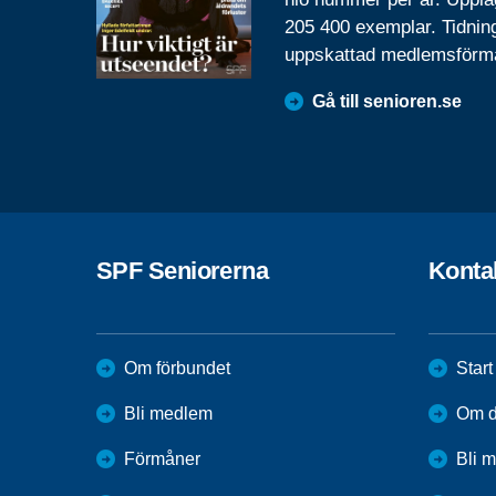
205 400 exemplar. Tidnin
uppskattad medlemsförm
Gå till senioren.se
SPF Seniorerna
Konta
Om förbundet
Start
Bli medlem
Om di
Förmåner
Bli 