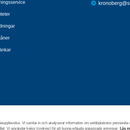
ningsservice
kronoberg@sp
iteter
ldningar
åner
länkar
darupplevelse. Vi samlar in och analyserar information om webbplatsens prestanda
hållet. Vi använder kakor (cookies) för att kunna erbjuda anpassade annonser.
Läs m