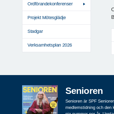
Ordförandekonferenser
O
B
Projekt Mötesglädje
Stadgar
Verksamhetsplan 2026
Senioren
Senioren är SPF Seniore
medlemstidning och den
nio nummer per år. Uppla