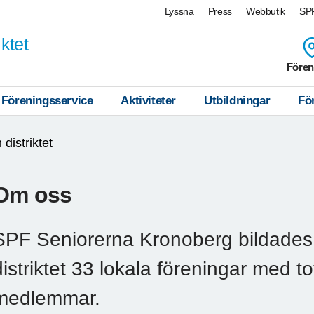
Lyssna
Press
Webbutik
SPF
ktet
Fören
Föreningsservice
Aktiviteter
Utbildningar
Fö
distriktet
Om oss
SPF Seniorerna Kronoberg bildades 
distriktet 33 lokala föreningar med t
medlemmar.