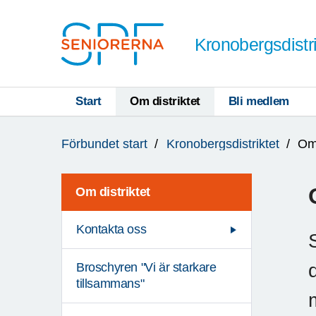
Till övergripande innehåll
Kronobergsdistri
Start
Om distriktet
Bli medlem
Du
Förbundet start
Kronobergsdistriktet
Om 
är
här:
Om distriktet
Kontakta oss
Broschyren "Vi är starkare
tillsammans"