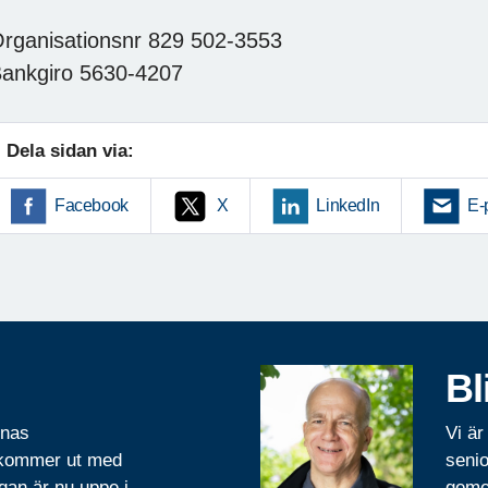
rganisationsnr 829 502-3553
ankgiro 5630-4207
Dela sidan via:
Facebook
X
LinkedIn
E-
Bl
rnas
Vi är
 kommer ut med
senio
gan är nu uppe i
geme