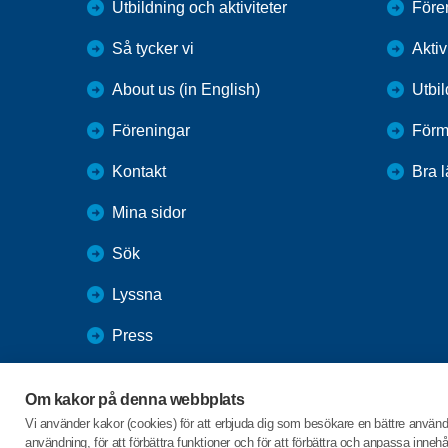
Utbildning och aktiviteter
Före
Så tycker vi
Aktiv
About us (in English)
Utbi
Föreningar
Förm
Kontakt
Bra 
Mina sidor
Sök
Lyssna
Press
Webbutik
Om kakor på denna webbplats
SPF Seniorernas intranät
Vi använder kakor (cookies) för att erbjuda dig som besökare en bättre använ
användning, för att förbättra funktioner och för att förbättra och anpassa inne