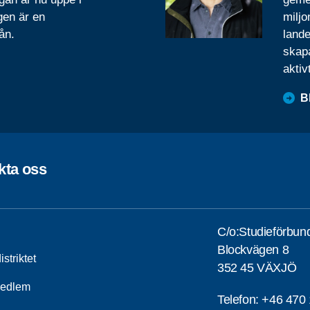
gen är en
miljo
ån.
lande
skapa
aktiv
B
kta oss
C/o:Studieförbun
Blockvägen 8
striktet
352 45 VÄXJÖ
medlem
Telefon:
+46 470 