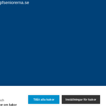
fseniorerna.se
Tillåt alla kakor
Inställningar för kakor
 och
er om kakor