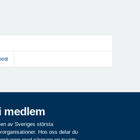
post
i medlem
 en av Sveriges största
rorganisationer. Hos oss delar du
nskapen med närmare en kvarts