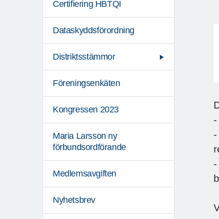
Certifiering HBTQI
Dataskyddsförordning
Distriktsstämmor
Föreningsenkäten
D
Kongressen 2023
-
-
Maria Larsson ny
förbundsordförande
r
-
Medlemsavgiften
b
Nyhetsbrev