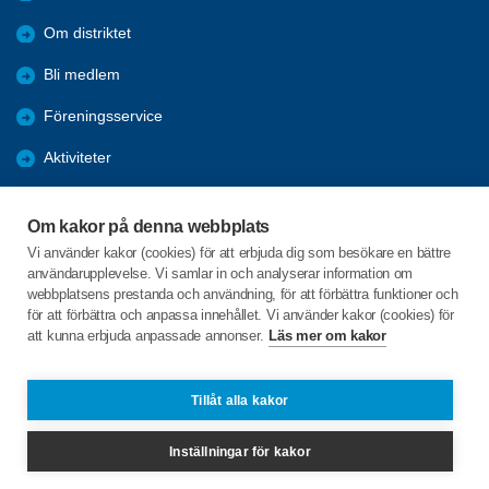
Om distriktet
Bli medlem
Föreningsservice
Aktiviteter
Utbildningar
Om kakor på denna webbplats
Förmåner
Vi använder kakor (cookies) för att erbjuda dig som besökare en bättre
användarupplevelse. Vi samlar in och analyserar information om
Bra länkar
webbplatsens prestanda och användning, för att förbättra funktioner och
för att förbättra och anpassa innehållet. Vi använder kakor (cookies) för
att kunna erbjuda anpassade annonser.
Läs mer om kakor
C/o:Studieförbundet Vuxenskolan
Blockvägen 8
352 45 VÄXJÖ
Tillåt alla kakor
Telefon:
+46 470 145 07
Inställningar för kakor
kronoberg@spfseniorerna.se