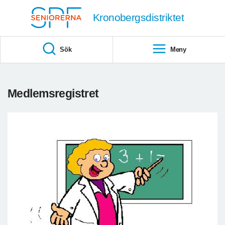
Till övergripande innehåll
Kronobergsdistriktet
Sök
Meny
Medlemsregistret