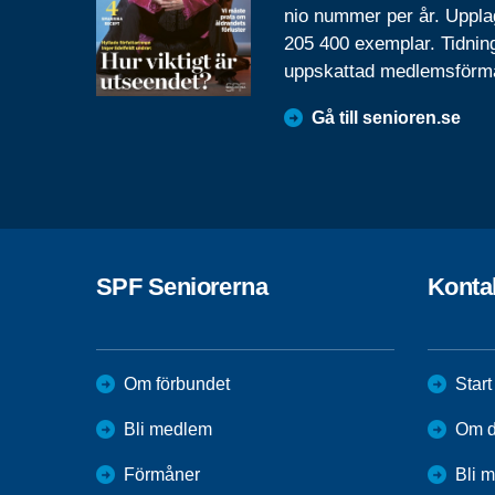
nio nummer per år. Uppla
205 400 exemplar. Tidnin
uppskattad medlemsförm
Gå till senioren.se
SPF Seniorerna
Konta
Om förbundet
Start
Bli medlem
Om di
Förmåner
Bli 