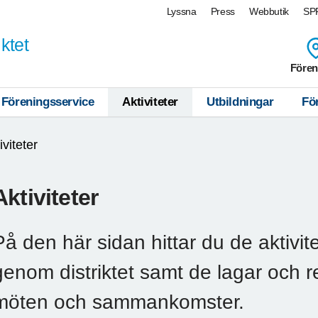
Lyssna
Press
Webbutik
SPF
ktet
Fören
Föreningsservice
Aktiviteter
Utbildningar
Fö
iviteter
Aktiviteter
På den här sidan hittar du de aktivi
genom distriktet samt de lagar och r
möten och sammankomster.