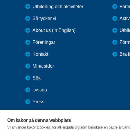
Utbildning och aktiviteter
Före
Så tycker vi
Aktiv
About us (in English)
Utbi
Föreningar
Förm
Kontakt
Bra 
Mina sidor
Sök
Lyssna
Press
Webbutik
Om kakor på denna webbplats
SPF Seniorernas intranät
Vi använder kakor (cookies) för att erbjuda dig som besökare en bättre använ