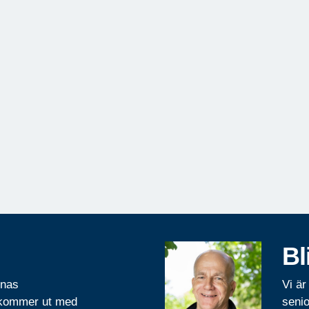
Bl
rnas
Vi är
 kommer ut med
senio