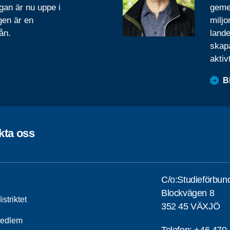
gan är nu uppe i
geme
gen är en
miljo
ån.
lande
skapa
aktiv
B
kta oss
C/o:Studieförbun
Blockvägen 8
striktet
352 45 VÄXJÖ
medlem