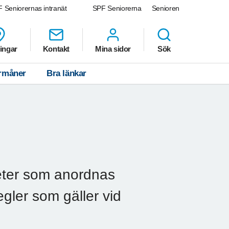
 Seniorernas intranät
SPF Seniorerna
Senioren
ingar
Kontakt
Mina sidor
Sök
rmåner
Bra länkar
teter som anordnas
egler som gäller vid