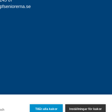
145 07
fseniorerna.se
Tillåt alla kakor
Inställningar för kakor
 och