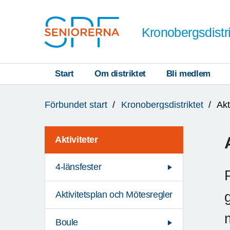
Till övergripande innehåll
Kronobergsdistri
Start
Om distriktet
Bli medlem
Du
Förbundet start
Kronobergsdistriktet
Akt
är
här:
Aktiviteter
4-länsfester
Aktivitetsplan och Mötesregler
Boule